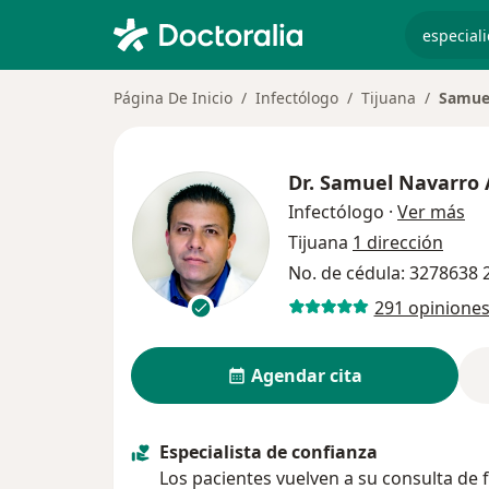
especiali
Página De Inicio
Infectólogo
Tijuana
Samuel
Dr.
Samuel Navarro 
sob
Infectólogo
·
Ver más
Tijuana
1 dirección
No. de cédula: 3278638
291 opinione
Agendar cita
Especialista de confianza
Los pacientes vuelven a su consulta de