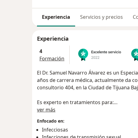
Experiencia
Servicios y precios
Co
Experiencia
4
Formación
El Dr. Samuel Navarro Álvarez es un Especia
años de carrera médica, actualmente da co
consultorio 404, en la Ciudad de Tijuana Baj
Es experto en tratamientos para:
Sobre mí
ver más
- VIH/Sida
Enfocado en:
- Enfermedad de Transmisión Sexual (ETS)
Infecciosas
- Vacunas para Adultos
Infecciones de transmisión sexual