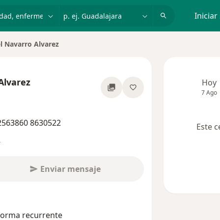
dad, enfermedad o nombre
p. ej. Guadalajara
Iniciar
 Navarro Alvarez
Alvarez
Hoy
7 Ago
re las especializaciones
 2563860 8630522
Este c
s
Enviar mensaje
 forma recurrente