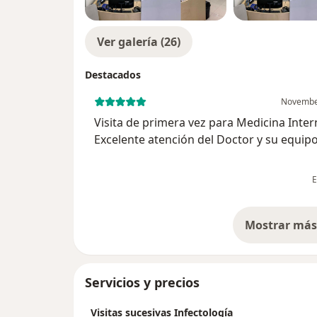
Gracias a esto el Dr. Navarro Álvarez es r
especialistas en Microbiología e Infectolog
Ver galería (26)
galardonado como uno de los 50 médicos d
Awards 2020.
Destacados
Si deseas agendar una consulta con el Dr. N
Novembe
click en el botón LLAMAR o PEDIR CITA.
Visita de primera vez para Medicina Inter
Excelente atención del Doctor y su equip
muy profesional y acertado. Explicacione
detalladas, dudas resueltas y más que tr
E
para iniciar opci...
Mostrar más 
so
Servicios y precios
Visitas sucesivas Infectología