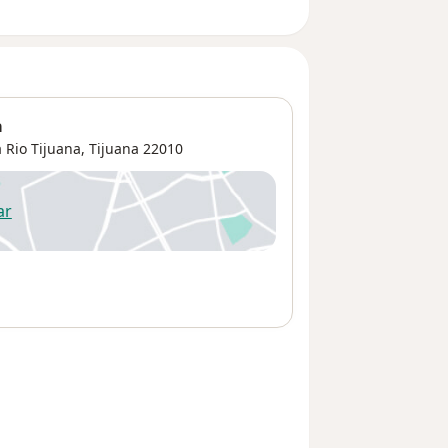
a
 Rio Tijuana
,
Tijuana
22010
ar
 abre en una nueva pestaña