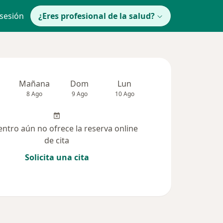
 sesión
¿Eres profesional de la salud?
Mañana
Dom
Lun
Mar
Mié
8 Ago
9 Ago
10 Ago
11 Ago
12 Ag
entro aún no ofrece la reserva online
de cita
Solicita una cita