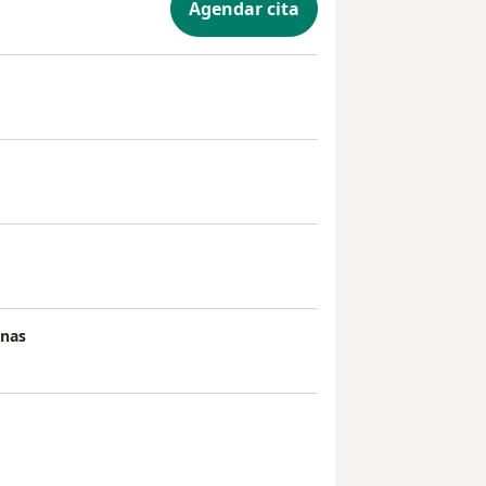
Agendar cita
anas