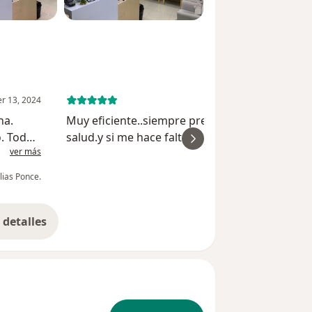
econocido como uno de los referentes
ía en Tijuana, además de ser
e México acreedor de los Top Doctors
avarro Álvarez sólo tienes que dar
r 13, 2024
May 28, 
na.
Muy eficiente..siempre pregunta como esta mi
o. Todo
salud.y si me hace falta hago que necesite
ver más
ver
s
referente a mi situación de salud..excelente m
anquilo
profesional el Dr.
lias Ponce.
Hect
detalles
bre la experiencia