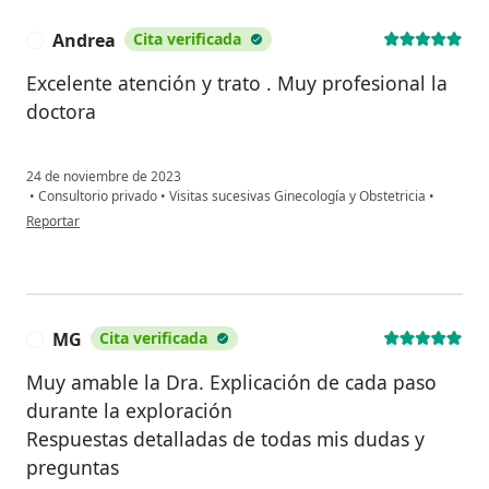
Andrea
Cita verificada
A
Excelente atención y trato . Muy profesional la
doctora
24 de noviembre de 2023
•
Consultorio privado
•
Visitas sucesivas Ginecología y Obstetricia
•
en opinión del usuario Andrea
Reportar
MG
Cita verificada
M
Muy amable la Dra. Explicación de cada paso
durante la exploración
Respuestas detalladas de todas mis dudas y
preguntas