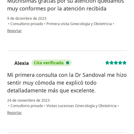
Muchísimas gracias por su atención quedamos
muy conformes por la atención recibida
9 de diciembre de 2023
•
Consultorio privado
•
Primera visita Ginecología y Obstetricia
•
en opinión del usuario Paulina Pichardo
Reportar
Alexia
Cita verificada
A
Mi primera consulta con la Dr Sandoval me hizo
sentir muy cómoda me explicó todo
detalladamente más que excelente.
24 de noviembre de 2023
•
Consultorio privado
•
Visitas sucesivas Ginecología y Obstetricia
•
en opinión del usuario Alexia
Reportar