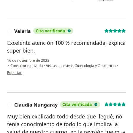
Valeria
Cita verificada
V
Excelente atención 100 % recomendada, explica
super bien.
16 de noviembre de 2023
•
Consultorio privado
•
Visitas sucesivas Ginecología y Obstetricia
•
en opinión del usuario Valeria
Reportar
Claudia Nungaray
Cita verificada
C
Muy bien explicado todo desde que llegué, no
tenía conocimiento de todo lo que implica la
salud de nuestro cuerpo, en la revisión fue muy