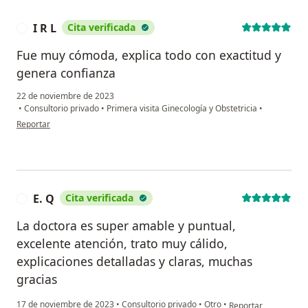
I R L
Cita verificada
I
Fue muy cómoda, explica todo con exactitud y
genera confianza
22 de noviembre de 2023
•
Consultorio privado
•
Primera visita Ginecología y Obstetricia
•
en opinión del usuario I R L
Reportar
E. Q
Cita verificada
E
La doctora es super amable y puntual,
excelente atención, trato muy cálido,
explicaciones detalladas y claras, muchas
gracias
en opinión del usuari
17 de noviembre de 2023
•
Consultorio privado
•
Otro
•
Reportar