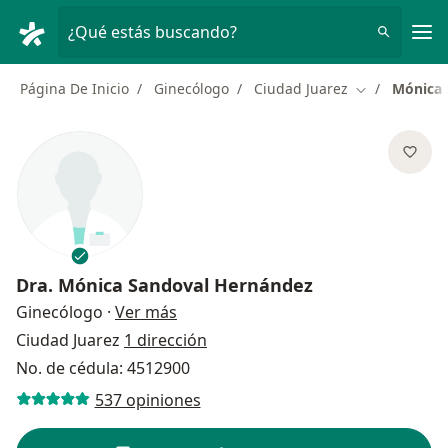
Men
¿Qué estás buscando?
Página De Inicio
Ginecólogo
Ciudad Juarez
Mónica 
Cambiar de c
Dra.
Mónica Sandoval Hernández
sobre las especializaciones
Ginecólogo
·
Ver más
Ciudad Juarez
1 dirección
No. de cédula: 4512900
537 opiniones