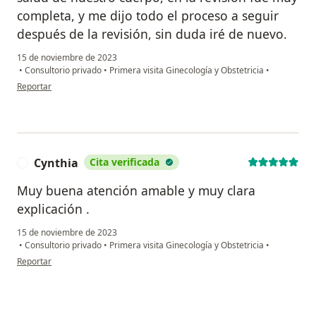
completa, y me dijo todo el proceso a seguir
después de la revisión, sin duda iré de nuevo.
15 de noviembre de 2023
•
Consultorio privado
•
Primera visita Ginecología y Obstetricia
•
en opinión del usuario Claudia Nungaray
Reportar
Cynthia
Cita verificada
C
Muy buena atención amable y muy clara
explicación .
15 de noviembre de 2023
•
Consultorio privado
•
Primera visita Ginecología y Obstetricia
•
en opinión del usuario Cynthia
Reportar