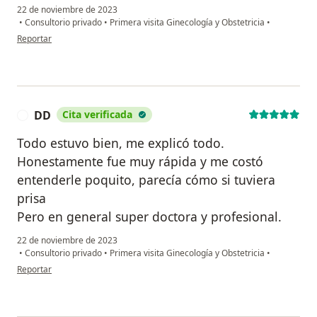
22 de noviembre de 2023
•
Consultorio privado
•
Primera visita Ginecología y Obstetricia
•
en opinión del usuario MG
Reportar
DD
Cita verificada
D
Todo estuvo bien, me explicó todo.
Honestamente fue muy rápida y me costó
entenderle poquito, parecía cómo si tuviera
prisa
Pero en general super doctora y profesional.
22 de noviembre de 2023
•
Consultorio privado
•
Primera visita Ginecología y Obstetricia
•
en opinión del usuario DD
Reportar