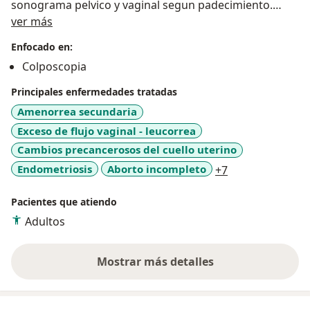
sonograma pelvico y vaginal segun padecimiento.
Sobre mí
Especialista para su atencion quirurgica y hospitalaria
ver más
en Partos, cesareas, histerectomias, quistes de ovario,
Enfocado en:
miomas, tumores de seno, levantamiento de
Colposcopia
vejiga/matriz, etc.
Principales enfermedades tratadas
Amenorrea secundaria
Exceso de flujo vaginal - leucorrea
Cambios precancerosos del cuello uterino
a11y_sr_more_d
Endometriosis
Aborto incompleto
+7
Pacientes que atiendo
Adultos
Mostrar más detalles
sobre la experiencia