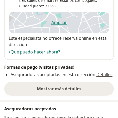
tres calles de smart teresiano),
Los Nogales
,
Ciudad Juarez
32360
Ampliar
se abre en una nueva pestañ
Disponibilidad
Este especialista no ofrece reserva online en esta
dirección
¿Qué puedo hacer ahora?
Formas de pago (visitas privadas)
Aseguradoras aceptadas en esta dirección
Detalles
Mostrar más detalles
sobre la dirección
Aseguradoras aceptadas
Se aceptan aseguradoras, pero la cobertura varía