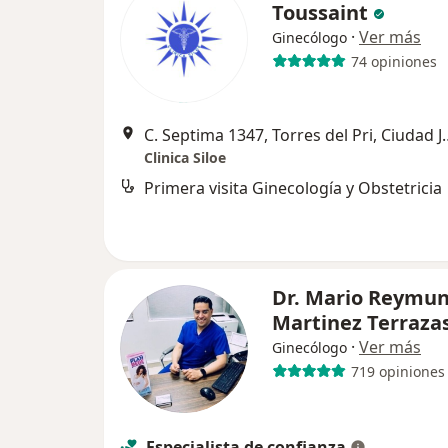
Toussaint
·
Ver más
Ginecólogo
74 opiniones
C. Septima 1347, Torr
Clinica Siloe
Primera visita Ginecología y Obstetricia
Dr. Mario Reymu
Martinez Terraza
·
Ver más
Ginecólogo
719 opiniones
Especialista de confianza