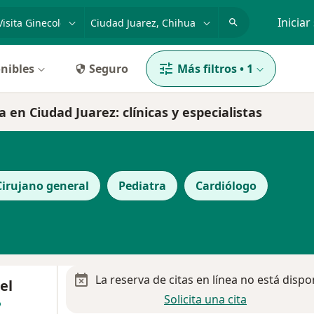
dad, enfermedad o nombre
p. ej. Guadalajara
Iniciar
nibles
Seguro
Más filtros
•
1
a en Ciudad Juarez: clínicas y especialistas
Cirujano general
Pediatra
Cardiólogo
La reserva de citas en línea no está dispo
el
Solicita una cita