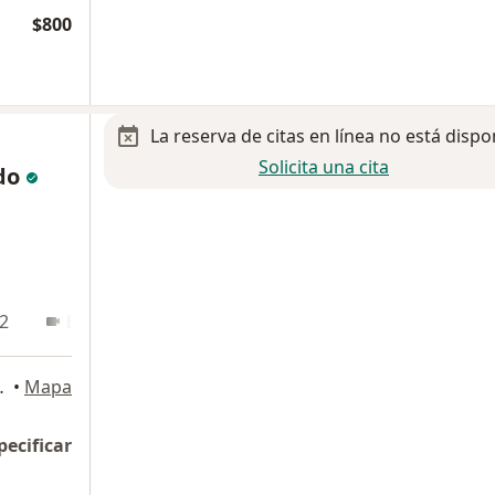
$800
La reserva de citas en línea no está dispo
Solicita una cita
edo
 2
En línea 3
Ciudad Juarez
•
Mapa
pecificar