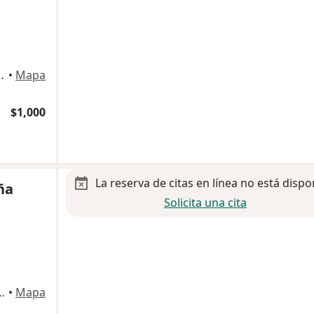
cal 5, Partido Senecu, Ciudad Juarez
•
Mapa
$1,000
La reserva de citas en línea no está dispo
ña
Solicita una cita
rra 6686, Ciudad Juarez
•
Mapa