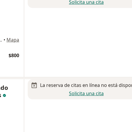
Solicita una cita
es del Pri, Ciudad Juarez
•
Mapa
$800
La reserva de citas en línea no está dispo
ndo
Solicita una cita
s