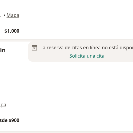
dad Juarez
•
Mapa
$1,000
La reserva de citas en línea no está dispo
ín
Solicita una cita
pa
sde $900