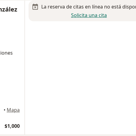
La reserva de citas en línea no está dispo
nzález
Solicita una cita
siones
n
•
Mapa
$1,000