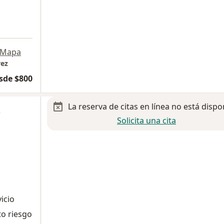
Mapa
rez
sde $800
La reserva de citas en línea no está dispo
s
Solicita una cita
icio
to riesgo