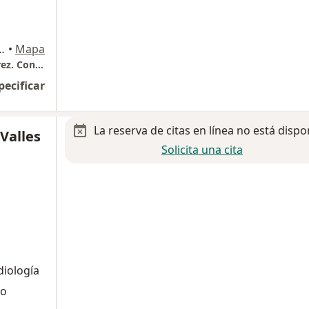
 Margaritas, Ciudad Juarez
•
Mapa
Centro Médico de Especialidades de Cd. Juárez. Consultorio 114
pecificar
La reserva de citas en línea no está dispo
 Valles
Solicita una cita
diología
so