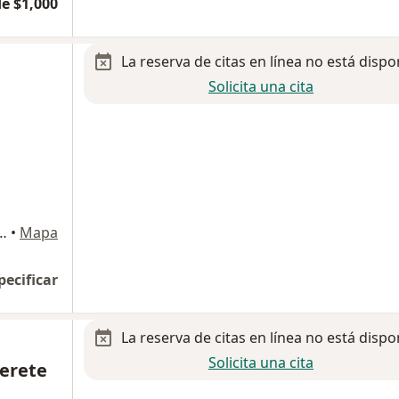
e $1,000
La reserva de citas en línea no está dispo
Solicita una cita
 grande local 103 y 104 primer piso Col mascareña, Ciudad Juarez
•
Mapa
pecificar
La reserva de citas en línea no está dispo
Solicita una cita
derete