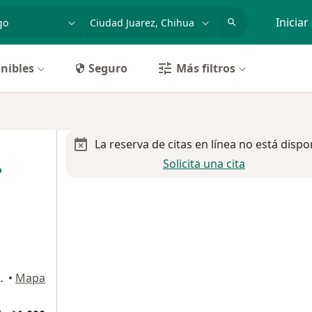
dad, enfermedad o nombre
p. ej. Guadalajara
Iniciar
nibles
Seguro
Más filtros
La reserva de citas en línea no está dispo
Solicita una cita
14, Ciudad Juarez
•
Mapa