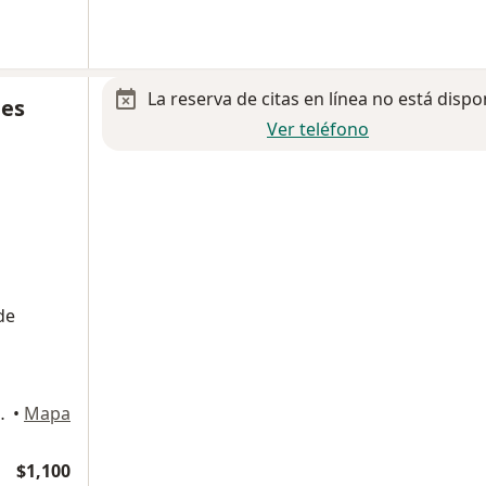
La reserva de citas en línea no está dispo
les
Ver teléfono
de
01, Ciudad Juarez
•
Mapa
$1,100