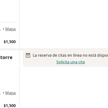
#9371, Ciudad Juarez
•
Mapa
$1,500
La reserva de citas en línea no está dispo
atorre
Solicita una cita
iudad Juarez
•
Mapa
$1,500