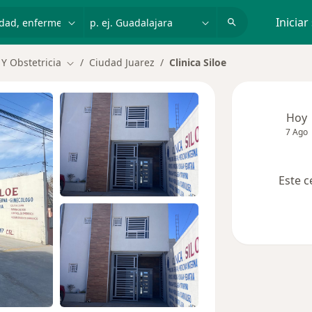
dad, enfermedad o nombre
p. ej. Guadalajara
Iniciar
 Y Obstetricia
Ciudad Juarez
Clinica Siloe
Cambiar de ciudad
Hoy
7 Ago
Este c