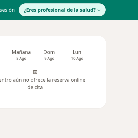
 sesión
¿Eres profesional de la salud?
Mañana
Dom
Lun
Mar
Mié
8 Ago
9 Ago
10 Ago
11 Ago
12 Ag
entro aún no ofrece la reserva online
de cita