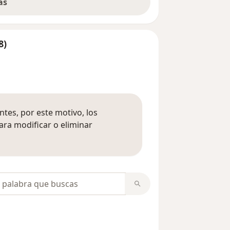
ás
8)
tes, por este motivo, los
ara modificar o eliminar
mación sobre opiniones
opiniones