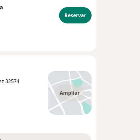
ia
Reservar
rez 32574
Ampliar