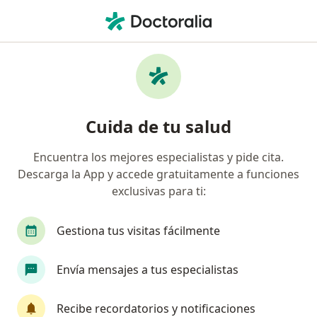
Men
Asistencia Y Control Al Parto • Ciudad Juarez, Chihuahua
Filtros
• 1
Seguro
Mapa
Asistencia y control al parto en Ciudad
Cuida de tu salud
Juarez: clínicas y especialistas
Encuentra los mejores especialistas y pide cita.
Descarga la App y accede gratuitamente a funciones
¿Qué especialidad estás buscando?
exclusivas para ti:
Ginecólogo
Médico general
Angiólogo
Gestiona tus visitas fácilmente
Envía mensajes a tus especialistas
Recibe recordatorios y notificaciones