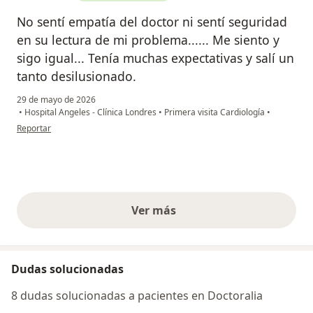
No sentí empatía del doctor ni sentí seguridad
en su lectura de mi problema...... Me siento y
sigo igual... Tenía muchas expectativas y salí un
tanto desilusionado.
29 de mayo de 2026
•
Hospital Angeles - Clínica Londres
•
Primera visita Cardiología
•
en opinión del usuario Michel
Reportar
Ver más
opiniones anteriores
Dudas solucionadas
8 dudas solucionadas a pacientes en Doctoralia