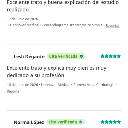
Excelente trato y buena explicación del estudio
realizado
17 de junio de 2026
en opinión del
•
Hannover Medical
•
Ecocardiograma Transtorácico simple
•
Reportar
Lesli Degante
Cita verificada
L
Excelente trato y explica muy bien es muy
dedicado a su profesión
16 de junio de 2026
•
Hannover Medical
•
Primera visita Cardiología
•
en opinión del usuario Lesli Degante
Reportar
Norma López
Cita verificada
N