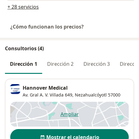
+ 28 servicios
¿Cómo funcionan los precios?
Consultorios (4)
Dirección 1
Dirección 2
Dirección 3
Direcció
Hannover Medical
Av. Gral A. V. Villada 649,
Nezahualcóyotl
57000
Ampliar
se abre en una nueva pestañ
Disponibilidad
Mostrar el calendario