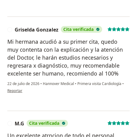
Griselda Gonzalez
Cita verificada
G
Mi hermana acudió a su primer cita, quedo
muy contenta con la explicación y la atención
del Doctor, le harán estudios necesarios y
regresara x diagnóstico, muy recomendable
excelente ser humano, recomiendo al 100%
22 de julio de 2026
•
Hannover Medical
•
Primera visita Cardiología
•
en opinión del usuario Griselda Gonzalez
Reportar
M.G
Cita verificada
M
Un excelente atrncion de todo el personal