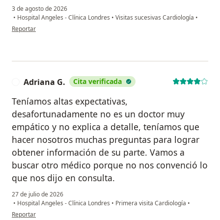
3 de agosto de 2026
•
Hospital Angeles - Clínica Londres
•
Visitas sucesivas Cardiología
•
en opinión del usuario Edgar Zúñiga
Reportar
Adriana G.
Cita verificada
A
Teníamos altas expectativas,
desafortunadamente no es un doctor muy
empático y no explica a detalle, teníamos que
hacer nosotros muchas preguntas para lograr
obtener información de su parte. Vamos a
buscar otro médico porque no nos convenció lo
que nos dijo en consulta.
27 de julio de 2026
•
Hospital Angeles - Clínica Londres
•
Primera visita Cardiología
•
en opinión del usuario Adriana G.
Reportar