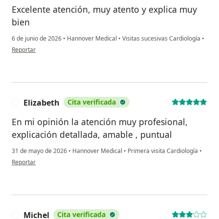
Excelente atención, muy atento y explica muy
bien
6 de junio de 2026
•
Hannover Medical
•
Visitas sucesivas Cardiología
•
en opinión del usuario Norma López
Reportar
Elizabeth
Cita verificada
E
En mi opinión la atención muy profesional,
explicación detallada, amable , puntual
31 de mayo de 2026
•
Hannover Medical
•
Primera visita Cardiología
•
en opinión del usuario Elizabeth
Reportar
Michel
Cita verificada
M