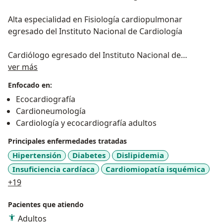
Alta especialidad en Fisiología cardiopulmonar
egresado del Instituto Nacional de Cardiología
Cardiólogo egresado del Instituto Nacional de
Sobre mí
Cardiología y certificado por el consejo Mexicano de
ver más
Cardiología
Enfocado en:
Ecocardiografía
Internista certificado por el consejo Mexicano de
Cardioneumología
Medicina Interna
Cardiología y ecocardiografía adultos
Principales enfermedades tratadas
Hipertensión
Diabetes
Dislipidemia
Insuficiencia cardíaca
Cardiomiopatía isquémica
a11y_sr_more_diseases
+19
Pacientes que atiendo
Adultos