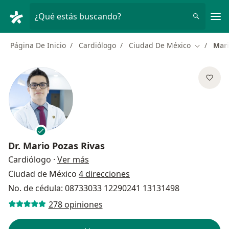
Men
¿Qué estás buscando?
Página De Inicio
Cardiólogo
Ciudad De México
Mari
Cambiar d
Dr.
Mario Pozas Rivas
sobre las especializaciones
Cardiólogo
·
Ver más
Ciudad de México
4 direcciones
No. de cédula: 08733033 12290241 13131498
278 opiniones