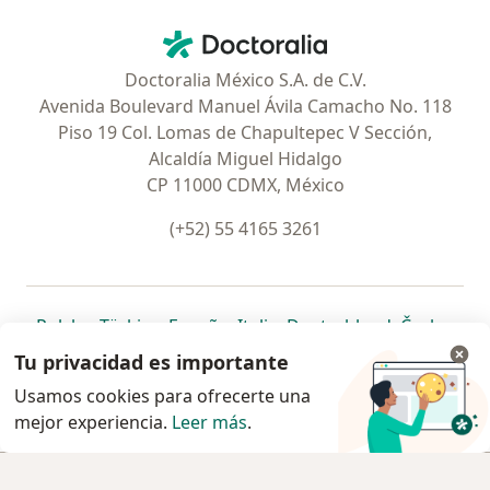
Contacto
Doctoralia - Página de inicio
Doctoralia México S.A. de C.V.
Avenida Boulevard Manuel Ávila Camacho No. 118
Piso 19 Col. Lomas de Chapultepec V Sección,
Alcaldía Miguel Hidalgo
CP 11000 CDMX, México
(+52) 55 4165 3261
se abre en una nueva pestaña
se abre en una nueva pestaña
se abre en una nueva pestaña
se abre en una nueva pes
se abre en 
se a
Polska
,
Türkiye
,
España
,
Italia
,
Deutschland
,
Česko
,
se abre en una nueva pestaña
se abre en una nueva pestaña
se abre en una nueva pestaña
se abre en una nueva p
se abre en 
se abr
Portugal
,
México
,
Chile
,
Brasil
,
Argentina
,
Perú
,
Tu privacidad es importante
se abre en una nueva pe
Colombia
Usamos cookies para ofrecerte una
mejor experiencia.
www.doctoralia.com.mx © 2026 - Encuentra tu
Leer más
.
especialista y pide cita
Agendar cita