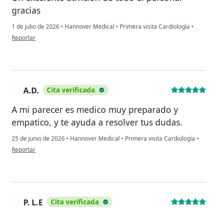
gracias
1 de julio de 2026
•
Hannover Medical
•
Primera visita Cardiología
•
en opinión del usuario M.G
Reportar
A.D.
Cita verificada
A
A mi parecer es medico muy preparado y
empatico, y te ayuda a resolver tus dudas.
25 de junio de 2026
•
Hannover Medical
•
Primera visita Cardiología
•
en opinión del usuario A.D.
Reportar
P. L.E
Cita verificada
P