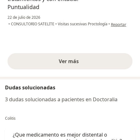
Puntualidad
22 de julio de 2026
en opinión del us
•
CONSULTORIO SATELITE
•
Visitas sucesivas Proctología
•
Reportar
Ver más
opiniones anteriores
Dudas solucionadas
3 dudas solucionadas a pacientes en Doctoralia
Colitis
¿Que medicamento es mejor distental o