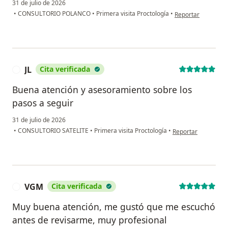
31 de julio de 2026
en opinión del usua
•
CONSULTORIO POLANCO
•
Primera visita Proctología
•
Reportar
JL
Cita verificada
J
Buena atención y asesoramiento sobre los
pasos a seguir
31 de julio de 2026
en opinión del usuar
•
CONSULTORIO SATELITE
•
Primera visita Proctología
•
Reportar
VGM
Cita verificada
V
Muy buena atención, me gustó que me escuchó
antes de revisarme, muy profesional