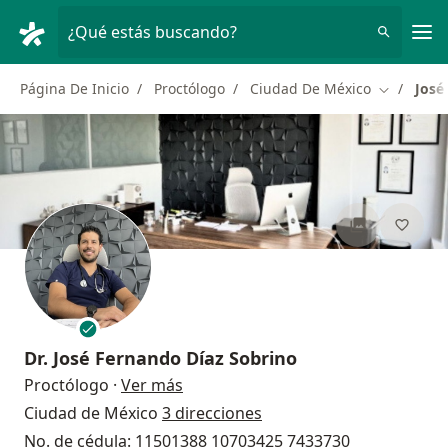
Men
¿Qué estás buscando?
Página De Inicio
Proctólogo
Ciudad De México
José
Cambiar d
Dr.
José Fernando Díaz Sobrino
sobre las especializaciones
Proctólogo
·
Ver más
Ciudad de México
3 direcciones
No. de cédula: 11501388 10703425 7433730