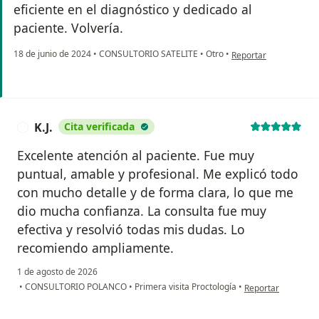
eficiente en el diagnóstico y dedicado al
paciente. Volvería.
en opinión del usuario
18 de junio de 2024
•
CONSULTORIO SATELITE
•
Otro
•
Reportar
K.J.
Cita verificada
K
Excelente atención al paciente. Fue muy
puntual, amable y profesional. Me explicó todo
con mucho detalle y de forma clara, lo que me
dio mucha confianza. La consulta fue muy
efectiva y resolvió todas mis dudas. Lo
recomiendo ampliamente.
1 de agosto de 2026
en opinión del usuar
•
CONSULTORIO POLANCO
•
Primera visita Proctología
•
Reportar