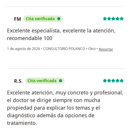
FM
Cita verificada
F
Excelente especialista, excelente la atención,
recomendable 100
en opinión del usua
1 de agosto de 2026
•
CONSULTORIO POLANCO
•
Otro
•
Reportar
R.S.
Cita verificada
R
Excelente atención, muy concreto y profesional,
el doctor se dirige siempre con mucha
propiedad para explicar los temas y el
diagnóstico además da opciones de
tratamiento.