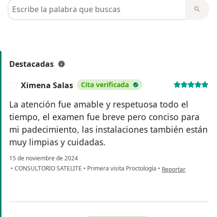
Busca en opiniones
Destacadas
Ximena Salas
Cita verificada
X
La atención fue amable y respetuosa todo el
tiempo, el examen fue breve pero conciso para
mi padecimiento, las instalaciones también están
muy limpias y cuidadas.
15 de noviembre de 2024
en opinión del usuar
•
CONSULTORIO SATELITE
•
Primera visita Proctología
•
Reportar