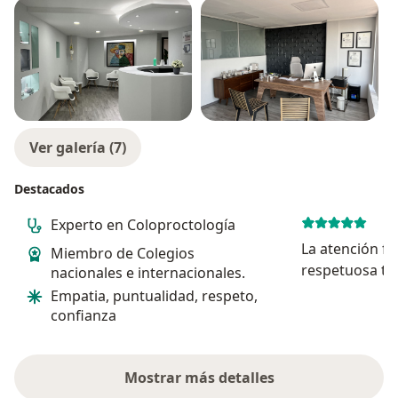
Ver galería (7)
Destacados
Experto en Coloproctología
La atención f
Miembro de Colegios
respetuosa tod
nacionales e internacionales.
examen fue br
Empatia, puntualidad, respeto,
para mi padec
confianza
instalaciones
limpias y cuid
Mostrar más detalles
sobre la experiencia