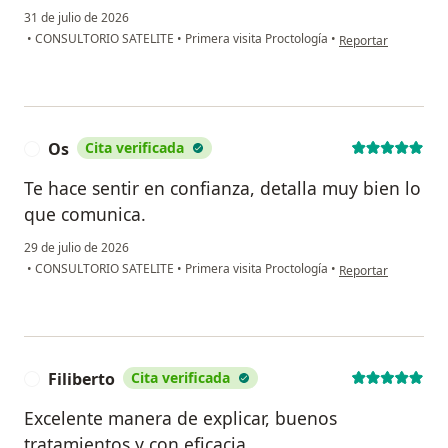
31 de julio de 2026
en opinión del usu
•
CONSULTORIO SATELITE
•
Primera visita Proctología
•
Reportar
Os
Cita verificada
O
Te hace sentir en confianza, detalla muy bien lo
que comunica.
29 de julio de 2026
en opinión del usua
•
CONSULTORIO SATELITE
•
Primera visita Proctología
•
Reportar
Filiberto
Cita verificada
F
Excelente manera de explicar, buenos
tratamientos y con eficacia.