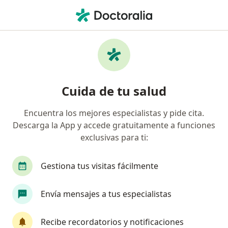
Men
Primera Visita Proctología • Naucalpan de Juárez, México
Filtros
• 1
Seguro
Mapa
Primera visita Proctología en Naucalpan de
Cuida de tu salud
Juárez: clínicas y especialistas
Encuentra los mejores especialistas y pide cita.
Descarga la App y accede gratuitamente a funciones
¿Qué especialidad estás buscando?
exclusivas para ti:
Proctólogo
Cirujano general
Alergólogo
Gestiona tus visitas fácilmente
Envía mensajes a tus especialistas
Recibe recordatorios y notificaciones