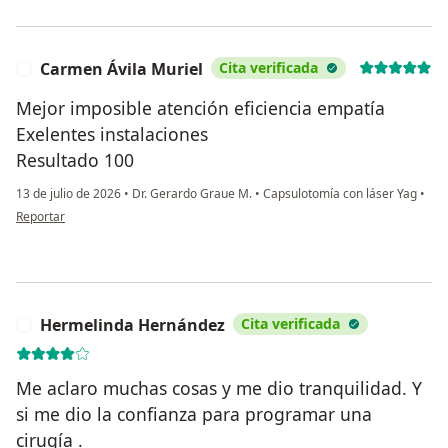
Carmen Ávila Muriel
Cita verificada
C
Mejor imposible atención eficiencia empatía
Exelentes instalaciones
Resultado 100
13 de julio de 2026
•
Dr. Gerardo Graue M.
•
Capsulotomía con láser Yag
•
en opinión del usuario Carmen Ávila Muriel
Reportar
Hermelinda Hernández
Cita verificada
H
Me aclaro muchas cosas y me dio tranquilidad. Y
si me dio la confianza para programar una
cirugía .