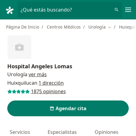
Men
¿Qué estás buscando?
Página De Inicio
Centros Médicos
Urología
Huixqui
Cambiar de c
Hospital Angeles Lomas
Urología
ver más
Huixquilucan
1 dirección
1875 opiniones
Agendar cita
Servicios
Especialistas
Opiniones