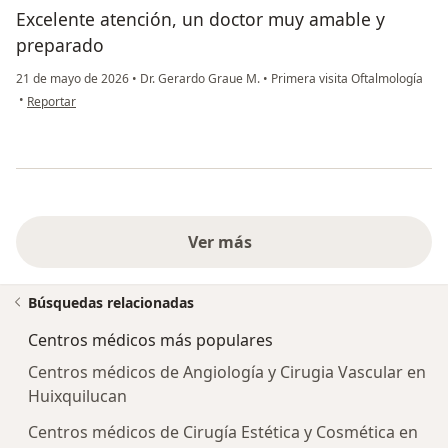
Excelente atención, un doctor muy amable y
preparado
21 de mayo de 2026
•
Dr. Gerardo Graue M.
•
Primera visita Oftalmología
en opinión del usuario Omar Germenos
•
Reportar
Ver más
Búsquedas relacionadas
Centros médicos más populares
Centros médicos de Angiología y Cirugia Vascular en
Huixquilucan
Centros médicos de Cirugía Estética y Cosmética en