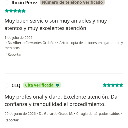
Rocío Pérez
Número de teléfono verificado
R
Muy buen servicio son muy amables y muy
atentos y muy excelentes atención
1 de julio de 2026
•
Dr. Alberto Cervantes Ordoñez
•
Artroscopia de lesiones en ligamentos y
meniscos
en opinión del usuario Rocío Pérez
•
Reportar
CLQ
Cita verificada
C
Muy profesional y claro. Excelente atención. Da
confianza y tranquilidad el procedimiento.
29 de junio de 2026
•
Dr. Gerardo Graue M.
•
Cirugía de párpados caídos
•
en opinión del usuario CLQ
Reportar