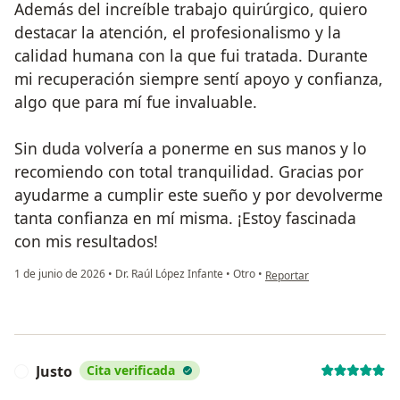
Además del increíble trabajo quirúrgico, quiero
destacar la atención, el profesionalismo y la
calidad humana con la que fui tratada. Durante
mi recuperación siempre sentí apoyo y confianza,
algo que para mí fue invaluable.
Sin duda volvería a ponerme en sus manos y lo
recomiendo con total tranquilidad. Gracias por
ayudarme a cumplir este sueño y por devolverme
tanta confianza en mí misma. ¡Estoy fascinada
con mis resultados!
en opinión del usuario AD
1 de junio de 2026
•
Dr. Raúl López Infante
•
Otro
•
Reportar
Justo
Cita verificada
J