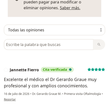
pueden pagar para modificar o
Más informació
eliminar opiniones.
Saber más.
Busca en opiniones
Jannette Fierro
Cita verificada
J
Excelente el médico el Dr Gerardo Graue muy
profesional y con amplios conocimientos.
16 de julio de 2026
•
Dr. Gerardo Graue M.
•
Primera visita Oftalmología
•
en opinión del usuario Jannette Fierro
Reportar