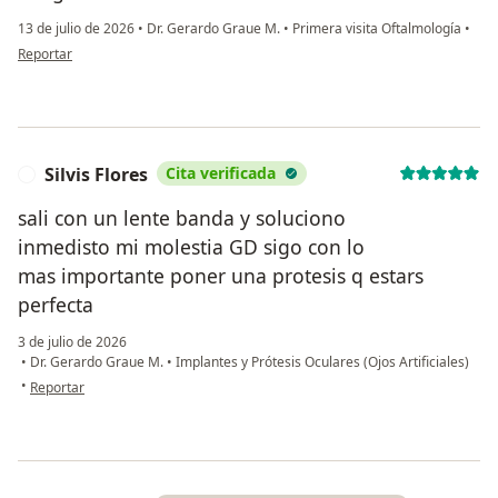
13 de julio de 2026
•
Dr. Gerardo Graue M.
•
Primera visita Oftalmología
•
en opinión del usuario Hermelinda Hernández
Reportar
Silvis Flores
Cita verificada
S
sali con un lente banda y soluciono
inmedisto mi molestia GD sigo con lo
mas importante poner una protesis q estars
perfecta
3 de julio de 2026
•
Dr. Gerardo Graue M.
•
Implantes y Prótesis Oculares (Ojos Artificiales)
en opinión del usuario Silvis Flores
•
Reportar