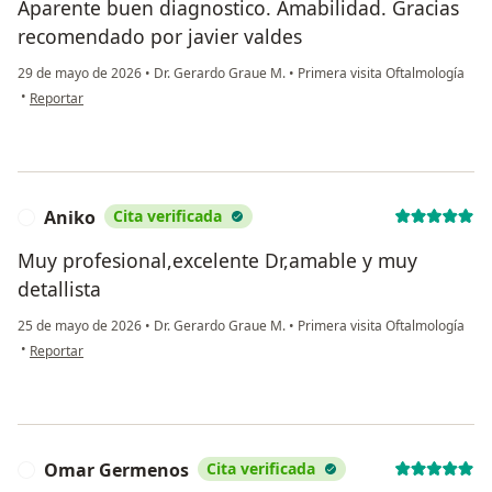
Aparente buen diagnostico. Amabilidad. Gracias
recomendado por javier valdes
29 de mayo de 2026
•
Dr. Gerardo Graue M.
•
Primera visita Oftalmología
en opinión del usuario Justo
•
Reportar
Aniko
Cita verificada
A
Muy profesional,excelente Dr,amable y muy
detallista
25 de mayo de 2026
•
Dr. Gerardo Graue M.
•
Primera visita Oftalmología
en opinión del usuario Aniko
•
Reportar
Omar Germenos
Cita verificada
O