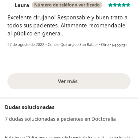
Laura
Número de teléfono verificado
L
Excelente cirujano! Responsable y buen trato a
todos sus pacientes. Altamente recomendable
al público en general.
en opinión del 
27 de agosto de 2022
•
Centro Quirúrgico San Rafael
•
Otro
•
Reportar
Ver más
opiniones anteriores
Dudas solucionadas
7 dudas solucionadas a pacientes en Doctoralia
Hola, tengo 20 días que me opere de la vesícula fue abierta, no he tenido