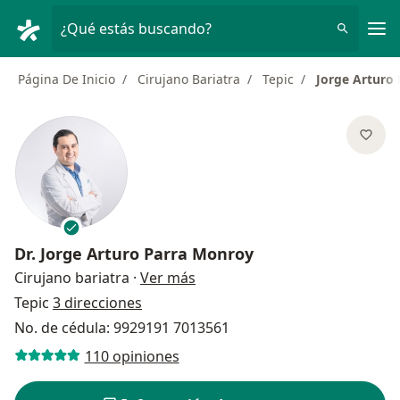
Men
¿Qué estás buscando?
Página De Inicio
Cirujano Bariatra
Tepic
Jorge Arturo
Dr.
Jorge Arturo Parra Monroy
sobre las especializaciones
Cirujano bariatra
·
Ver más
Tepic
3 direcciones
No. de cédula: 9929191 7013561
110 opiniones