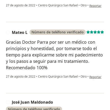
en opinión del
27 de agosto de 2022
•
Centro Quirúrgico San Rafael
•
Otro
•
Reportar
Mateo L
Número de teléfono verificado
M
Gracias Doctor Parra por ser un médico con
principios y honestidad, por tomarse todo el
tiempo para explicarme sobre mi padecimiento
y los pasos a seguir para mi tratamiento.
Recomendado 100%
en opinión del
27 de agosto de 2022
•
Centro Quirúrgico San Rafael
•
Otro
•
Reportar
José Juan Maldonado
J
Número de teléfono verificado