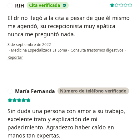
RIH
Cita verificada
R
El dr no llegó a la cita a pesar de que él mismo
me agendó, su recepcionista muy apática
nunca me preguntó nada.
3 de septiembre de 2022
•
Medicina Especializada La Loma
•
Consulta trastornos digestivos
•
en opinión del usuario RIH
Reportar
María Fernanda
Número de teléfono verificado
M
Sin duda una persona con amor a su trabajo,
excelente trato y explicación de mi
padecimiento. Agradezco haber caído en
manos tan expertas.