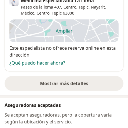
Medicina Especializada La Loma
Paseo de la loma 407, Centro, Tepic, Nayarit,
México,
Centro
,
Tepic
63000
Ampliar
se abre en una nueva pestañ
Disponibilidad
Este especialista no ofrece reserva online en esta
dirección
¿Qué puedo hacer ahora?
Mostrar más detalles
sobre la dirección
Aseguradoras aceptadas
Se aceptan aseguradoras, pero la cobertura varía
según la ubicación y el servicio.