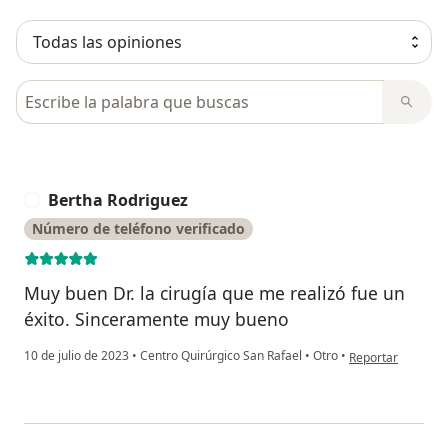
Busca en opiniones
Bertha Rodriguez
B
Número de teléfono verificado
Muy buen Dr. la cirugía que me realizó fue un
éxito. Sinceramente muy bueno
en opinión del us
10 de julio de 2023
•
Centro Quirúrgico San Rafael
•
Otro
•
Reportar