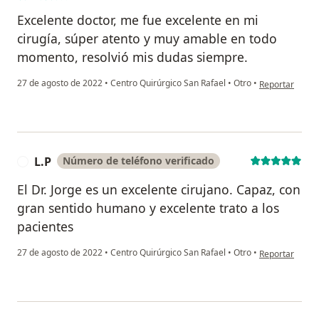
Excelente doctor, me fue excelente en mi
cirugía, súper atento y muy amable en todo
momento, resolvió mis dudas siempre.
en opinión del 
27 de agosto de 2022
•
Centro Quirúrgico San Rafael
•
Otro
•
Reportar
L.P
Número de teléfono verificado
L
El Dr. Jorge es un excelente cirujano. Capaz, con
gran sentido humano y excelente trato a los
pacientes
en opinión del 
27 de agosto de 2022
•
Centro Quirúrgico San Rafael
•
Otro
•
Reportar