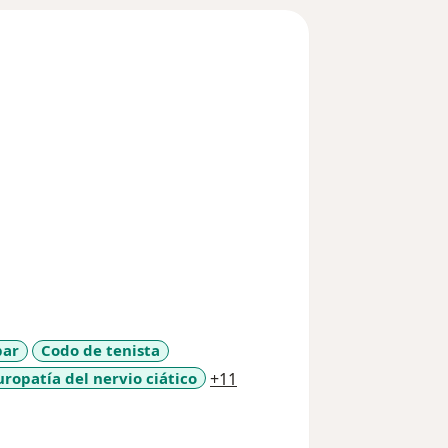
bar
Codo de tenista
a11y_sr_more_diseases
ropatía del nervio ciático
+11