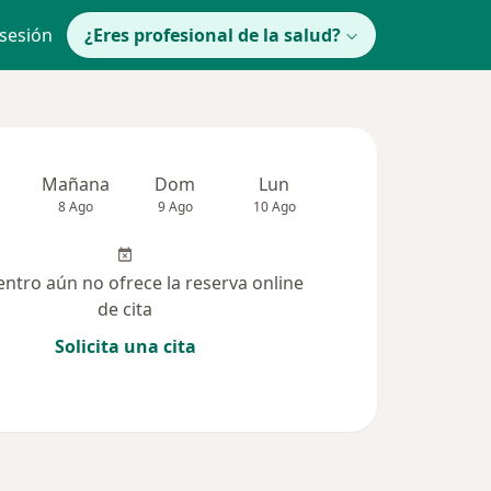
 sesión
¿Eres profesional de la salud?
Mañana
Dom
Lun
Mar
Mié
8 Ago
9 Ago
10 Ago
11 Ago
12 Ag
entro aún no ofrece la reserva online
de cita
Solicita una cita
 solucionadas (47)