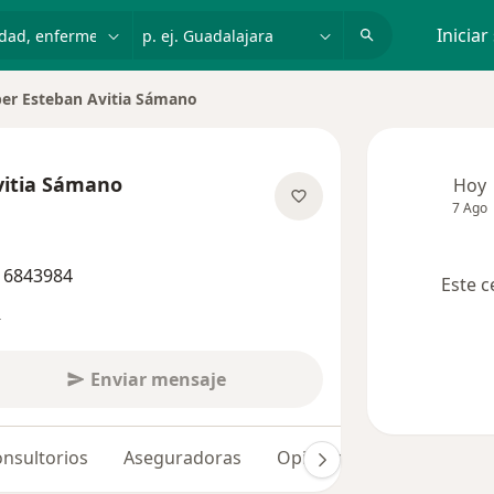
dad, enfermedad o nombre
p. ej. Guadalajara
Iniciar
er Esteban Avitia Sámano
vitia Sámano
Hoy
7 Ago
bre las especializaciones
3 6843984
Este c
s
Enviar mensaje
nsultorios
Aseguradoras
Opiniones (120)
Dudas