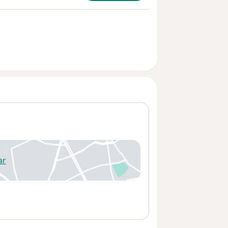
ar
 abre en una nueva pestaña