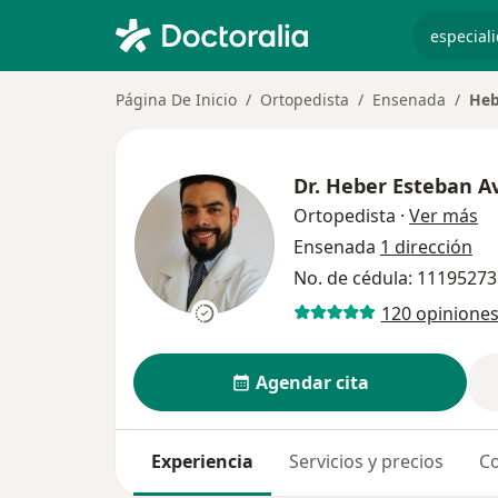
especiali
Página De Inicio
Ortopedista
Ensenada
Heb
Dr.
Heber Esteban A
so
Ortopedista
·
Ver más
Ensenada
1 dirección
No. de cédula: 1119527
120 opinione
Agendar cita
Experiencia
Servicios y precios
Co