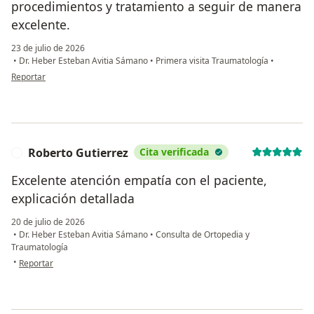
procedimientos y tratamiento a seguir de manera
excelente.
23 de julio de 2026
•
Dr. Heber Esteban Avitia Sámano
•
Primera visita Traumatología
•
en opinión del usuario Carmen Judith Verduzco Domínguez
Reportar
Roberto Gutierrez
Cita verificada
R
Excelente atención empatía con el paciente,
explicación detallada
20 de julio de 2026
•
Dr. Heber Esteban Avitia Sámano
•
Consulta de Ortopedia y
Traumatología
en opinión del usuario Roberto Gutierrez
•
Reportar