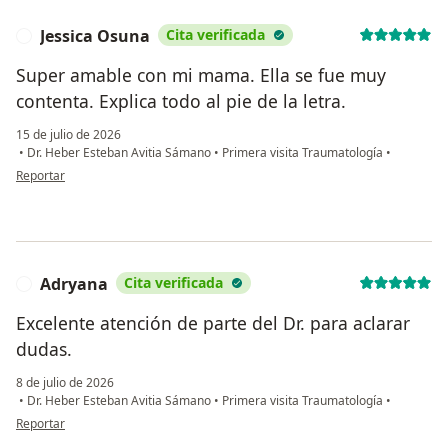
Jessica Osuna
Cita verificada
J
Super amable con mi mama. Ella se fue muy
contenta. Explica todo al pie de la letra.
15 de julio de 2026
•
Dr. Heber Esteban Avitia Sámano
•
Primera visita Traumatología
•
en opinión del usuario Jessica Osuna
Reportar
Adryana
Cita verificada
A
Excelente atención de parte del Dr. para aclarar
dudas.
8 de julio de 2026
•
Dr. Heber Esteban Avitia Sámano
•
Primera visita Traumatología
•
en opinión del usuario Adryana
Reportar