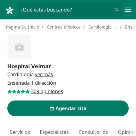
Men
¿Qué estás buscando?
Página De Inicio
Centros Médicos
Cardiología
Ense
Cambiar d
Hospital Velmar
Cardiología
ver más
Ensenada
1 dirección
309 opiniones
Agendar cita
Servicios
Especialistas
Consultorios
Opinio