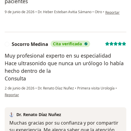
pacientes
en opinión del 
9 de junio de 2026
•
Dr. Heber Esteban Avitia Sámano
•
Otro
•
Reportar
Socorro Medina
Cita verificada
S
Muy profesional experto en su especialidad
Hace ultrasonido que nunca un urólogo lo había
hecho dentro de la
Consulta
2 de junio de 2026
•
Dr. Renato Díaz Nuñez
•
Primera visita Urología
•
en opinión del usuario Socorro Medina
Reportar
Dr. Renato Díaz Nuñez
Muchas gracias por su confianza y por compartir
su experiencia. Me alegra saber que la atención