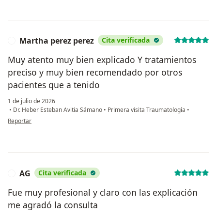
Martha perez perez
Cita verificada
M
Muy atento muy bien explicado Y tratamientos
preciso y muy bien recomendado por otros
pacientes que a tenido
1 de julio de 2026
•
Dr. Heber Esteban Avitia Sámano
•
Primera visita Traumatología
•
en opinión del usuario Martha perez perez
Reportar
AG
Cita verificada
A
Fue muy profesional y claro con las explicación
me agradó la consulta