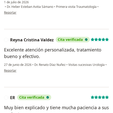
1 de julio de 2026
•
Dr. Heber Esteban Avitia Sámano
•
Primera visita Traumatología
•
en opinión del usuario AG
Reportar
Reyna Cristina Valdez
Cita verificada
R
Excelente atención personalizada, tratamiento
bueno y efectivo.
27 de junio de 2026
•
Dr. Renato Díaz Nuñez
•
Visitas sucesivas Urología
•
en opinión del usuario Reyna Cristina Valdez
Reportar
ER
Cita verificada
E
Muy bien explicado y tiene mucha paciencia a sus