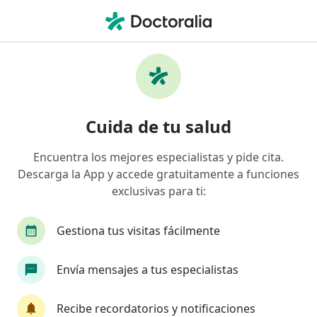
Men
Hernia • Iztapalapa, CDMX
Filtros
• 1
Seguro
Mapa
Especialistas en Hernia en Iztapalapa
Cuida de tu salud
Encuentra los mejores especialistas y pide cita.
¿Qué especialidad estás buscando?
Descarga la App y accede gratuitamente a funciones
Cirujano general
Médico general
Especial
exclusivas para ti:
Gestiona tus visitas fácilmente
Envía mensajes a tus especialistas
Recibe recordatorios y notificaciones