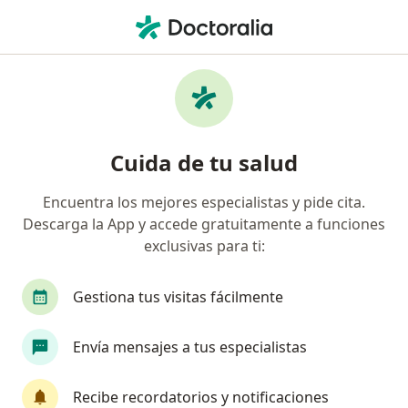
Men
Diverticulitis • Iztapalapa, CDMX
Filtros
• 1
Seguro
Mapa
Especialistas en Diverticulitis en Iztapalapa
Cuida de tu salud
Encuentra los mejores especialistas y pide cita.
¿Qué especialidad estás buscando?
Descarga la App y accede gratuitamente a funciones
Cirujano general
Proctólogo
Gastroenter
exclusivas para ti:
Gestiona tus visitas fácilmente
Envía mensajes a tus especialistas
Recibe recordatorios y notificaciones