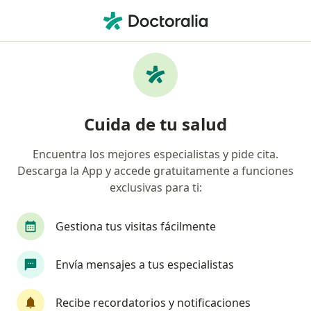
Men
Diverticulitis • Cuajimalpa de Morelos, CDMX
Filtros
• 1
Seguro
Mapa
Especialistas en Diverticulitis en Cuajimalpa
Cuida de tu salud
de Morelos
Encuentra los mejores especialistas y pide cita.
Descarga la App y accede gratuitamente a funciones
¿Qué especialidad estás buscando?
exclusivas para ti:
Cirujano general
Proctólogo
Gastroenter
Gestiona tus visitas fácilmente
Envía mensajes a tus especialistas
Recibe recordatorios y notificaciones