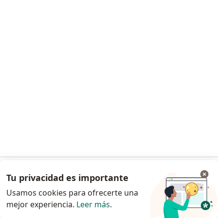
Endoscopistas Benito Juárez
Endoscopistas Tlalpan
Ver más (14)
Más en esta categoría: Ciudades cercanas a 
Principales enfermedades tratadas
Apendicitis en Cuajimalpa de Morelos
Colecistitis aguda en Cuajimalpa de Morelos
Gastritis en Cuajimalpa de Morelos
Colitis en Cuajimalpa de Morelos
Reflujo gastroesofágico en Cuajimalpa de Morelos
Ver más (15)
Tu privacidad es importante
Ir a la app
Más en esta categoría: Principales enfermed
Usamos cookies para ofrecerte una
Seguros en Cuajimalpa de Morelos
mejor experiencia.
Leer más
.
Continuar en el navegador
Endoscopistas de Seguros Monterrey en