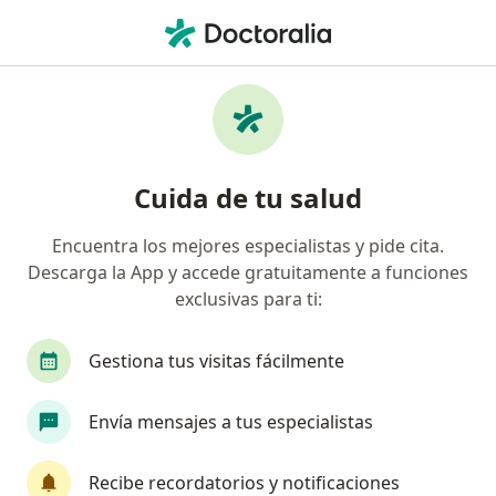
Men
Endoscopista • Cuajimalpa de Morelos, CDMX
Filtros
Seguro
Mapa
Endoscopistas en Cuajimalpa de Morelos
Cuida de tu salud
Encuentra los mejores especialistas y pide cita.
Descarga la App y accede gratuitamente a funciones
exclusivas para ti:
Gestiona tus visitas fácilmente
Dr. Víctor Manuel Noriega Usi
Envía mensajes a tus especialistas
·
Ver más
Endoscopista, Cirujano general
116 opiniones
Recibe recordatorios y notificaciones