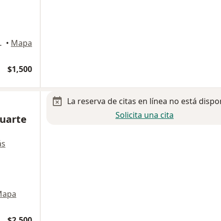
imalpa de Morelos
•
Mapa
$1,500
La reserva de citas en línea no está dispo
Solicita una cita
Duarte
ás
Mapa
$2,500