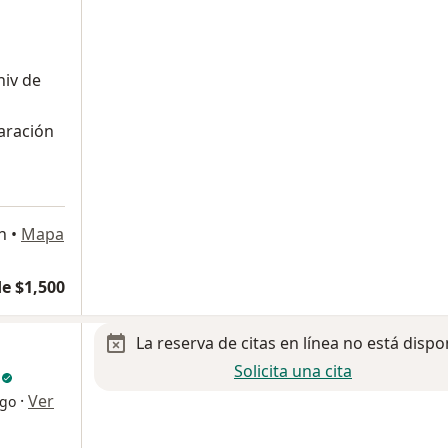
niv de
aración
n
•
Mapa
e $1,500
La reserva de citas en línea no está dispo
Solicita una cita
o
·
Ver
ogo