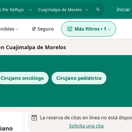
dad, enfermedad o nombre
p. ej. Guadalajara
Iniciar
nibles
Seguro
Más filtros
•
1
o en Cuajimalpa de Morelos
Cirujano oncólogo
Cirujano pediátrico
La reserva de citas en línea no está dispo
Solicita una cita
riano