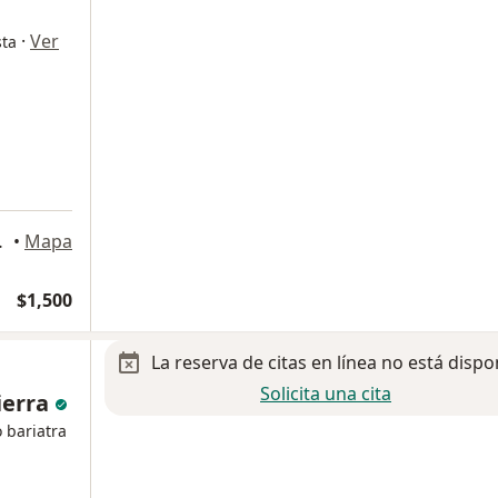
·
Ver
sta
 de Morelos
•
Mapa
$1,500
La reserva de citas en línea no está dispo
Solicita una cita
Sierra
 bariatra