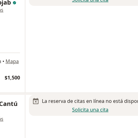
Cojab
ás
n
•
Mapa
$1,500
La reserva de citas en línea no está dispo
 Cantú
Solicita una cita
ás