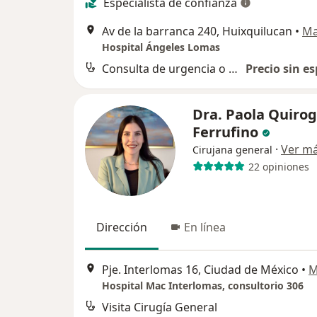
Especialista de confianza
Av de la barranca 240, Huixquilucan
•
M
Hospital Ángeles Lomas
Consulta de urgencia o nocturna
Precio sin es
Dra. Paola Quiro
Ferrufino
·
Ver m
Cirujana general
22 opiniones
Dirección
En línea
Pje. Interlomas 16, Ciudad de México
•
M
Hospital Mac Interlomas, consultorio 306
Visita Cirugía General