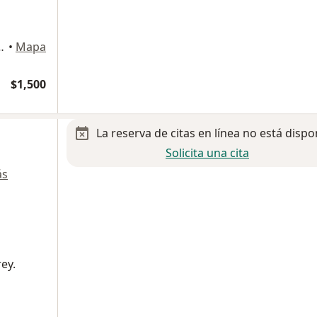
s, 8vo piso, Consultorio 850, Huixquilucan
•
Mapa
$1,500
La reserva de citas en línea no está dispo
Solicita una cita
ás
ey.