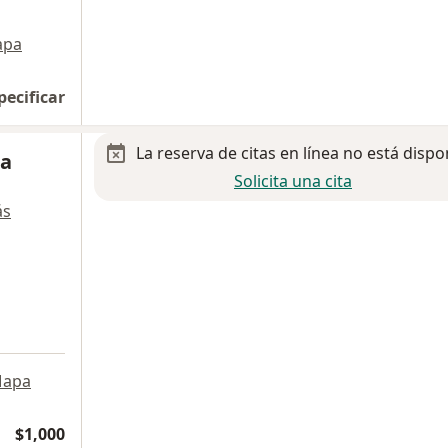
apa
pecificar
La reserva de citas en línea no está dispo
ga
Solicita una cita
ás
apa
$1,000