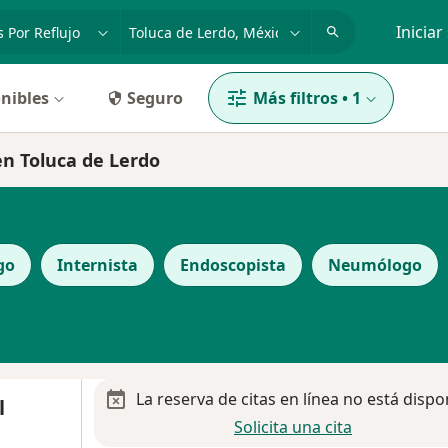
dad, enfermedad o nombre
p. ej. Guadalajara
Iniciar
nibles
Seguro
Más filtros
•
1
 en Toluca de Lerdo
go
Internista
Endoscopista
Neumólogo
La reserva de citas en línea no está dispo
l
Solicita una cita