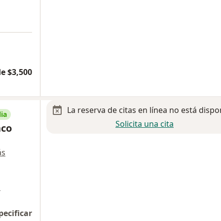
e $3,500
La reserva de citas en línea no está dispo
ia
Solicita una cita
nco
ás
a
pecificar