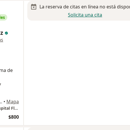
La reserva de citas en línea no está dispo
Solicita una cita
les
ez
ás
oma de
y
MZ 040, Morelos Primera Seccion, Toluca, Mex. Mexico, Toluca
•
Mapa
Consultorio TORRE 2 CONSULTORIO 804 Hospital Florencia
$800