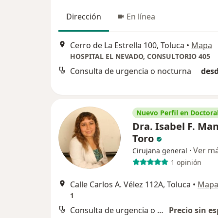
Dirección
En línea
Cerro de La Estrella 100, Toluca
•
Mapa
HOSPITAL EL NEVADO, CONSULTORIO 405
Consulta de urgencia o nocturna
desd
Nuevo Perfil en Doctoral
Dra. Isabel F. Ma
Toro
·
Ver m
Cirujana general
1 opinión
Calle Carlos A. Vélez 112A, Toluca
•
Map
1
Consulta de urgencia o nocturna
Precio sin es