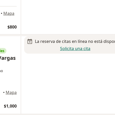
•
Mapa
$800
La reserva de citas en línea no está dispo
Solicita una cita
les
Vargas
no
luca
•
Mapa
$1,000