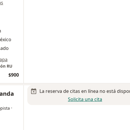
ás
n
éxico
zado
apa
ión RU
$900
La reserva de citas en línea no está dispo
randa
Solicita una cita
·
pista