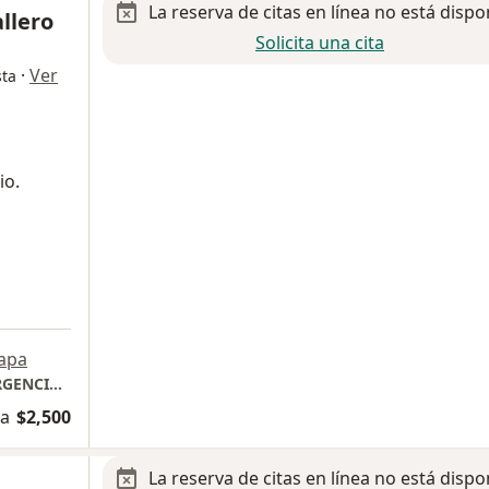
La reserva de citas en línea no está dispo
allero
Solicita una cita
·
Ver
sta
io.
a
apa
HOSPITAL MEDICA MIA: VALORACION DE URGENCIAS O CONSULTA NOCTURNA
na
$2,500
La reserva de citas en línea no está dispo