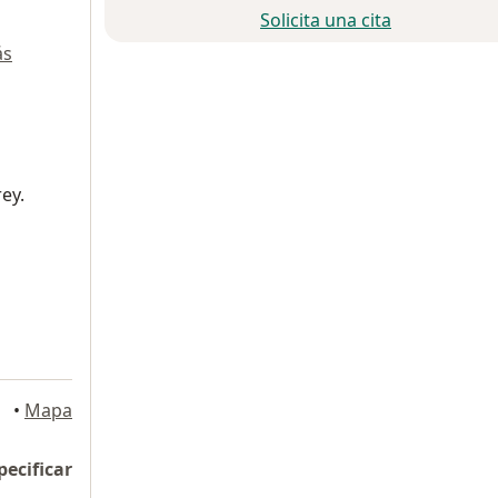
Solicita una cita
ás
ey.
•
Mapa
pecificar