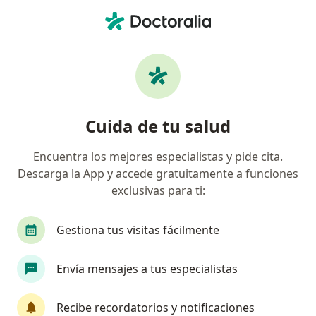
Men
Hernia • Álvaro Obregón, CDMX
Filtros
• 1
Seguro
Mapa
Especialistas en Hernia en Álvaro Obregón
Cuida de tu salud
Encuentra los mejores especialistas y pide cita.
¿Qué especialidad estás buscando?
Descarga la App y accede gratuitamente a funciones
Cirujano general
Endoscopista
Proctólog
exclusivas para ti:
Gestiona tus visitas fácilmente
Envía mensajes a tus especialistas
Recibe recordatorios y notificaciones