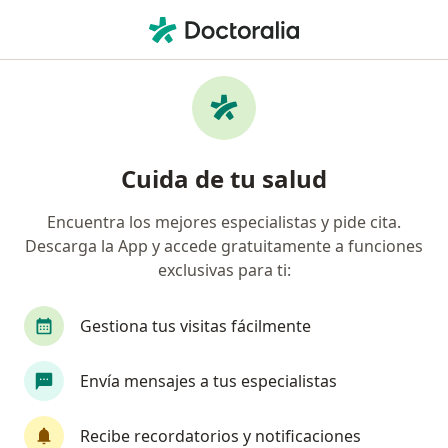
Men
Colecistitis Crónica • Álvaro Obregón, CDMX
Filtros
• 1
Seguro
Mapa
Especialistas en Colecistitis crónica en
Cuida de tu salud
Álvaro Obregón
Encuentra los mejores especialistas y pide cita.
Descarga la App y accede gratuitamente a funciones
¿Qué especialidad estás buscando?
exclusivas para ti:
Cirujano general
Proctólogo
Endoscopist
Gestiona tus visitas fácilmente
Envía mensajes a tus especialistas
Recibe recordatorios y notificaciones