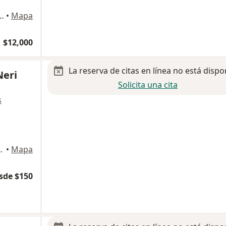
ar 38, Ecatepec de Morelos
•
Mapa
$12,000
La reserva de citas en línea no está dispo
Neri
Solicita una cita
s
 Azteca 3ra Secc, Ecatepec de Morelos
•
Mapa
sde $150