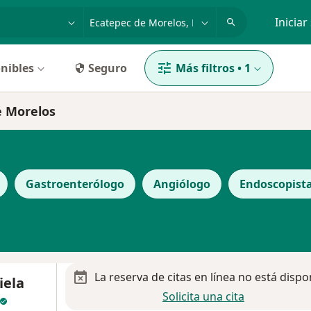
dad, enfermedad o nombre
p. ej. Guadalajara
Iniciar
nibles
Seguro
Más filtros
•
1
e Morelos
Gastroenterólogo
Angiólogo
Endoscopist
La reserva de citas en línea no está dispo
iela
Solicita una cita