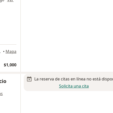
xico, Ecatepec de Morelos
•
Mapa
$1,000
La reserva de citas en línea no está dispo
cio
Solicita una cita
ás