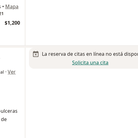
s
•
Mapa
21
$1,200
La reserva de citas en línea no está dispo
z
Solicita una cita
·
Ver
al
-ulceras
 de