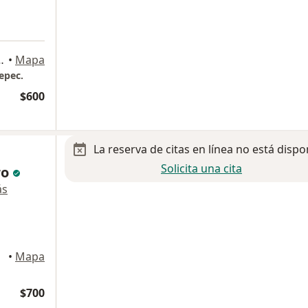
a
3, Ecatepec de Morelos
•
Mapa
epec.
$600
La reserva de citas en línea no está dispo
Solicita una cita
ro
ás
elos
•
Mapa
$700