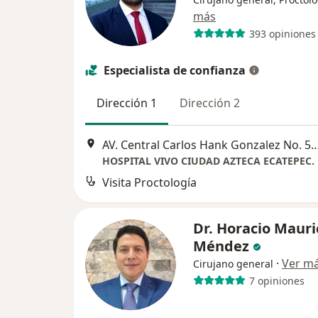
más
393 opiniones
Especialista de confianza
Dirección 1
Dirección 2
AV. Central Carlos Hank Gonzalez No. 50 MZ 632, Municipio Ecatepec, 55120 MEX, Me
HOSPITAL VIVO CIUDAD AZTECA ECATEPEC.
Visita Proctología
Dr. Horacio Mauri
Méndez
·
Ver m
Cirujano general
7 opiniones