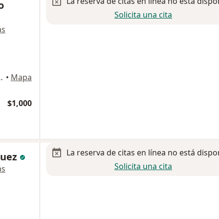
La reserva de citas en línea no está dispo
o
Solicita una cita
ás
 Francisco, Coacalco de Berriozabal
•
Mapa
$1,000
La reserva de citas en línea no está dispo
guez
Solicita una cita
ás