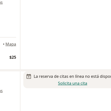
ás
•
Mapa
$25
La reserva de citas en línea no está dispo
n
Solicita una cita
ás