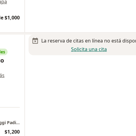
apa
e $1,000
La reserva de citas en línea no está dispo
Solicita una cita
les
co
ás
Hospital Churubusco - Diego Francisco Cafaggi Padilla
$1,200