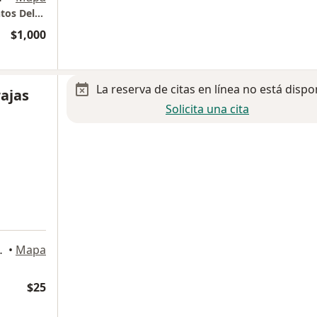
Hospital San Angel Inn HMG - Dr. Rubén Santos Delfín
$1,000
La reserva de citas en línea no está dispo
rajas
Solicita una cita
dad de México
•
Mapa
$25