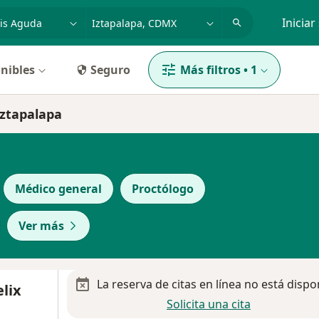
dad, enfermedad o nombre
p. ej. Guadalajara
Iniciar
nibles
Seguro
Más filtros
•
1
Iztapalapa
Médico general
Proctólogo
Ver más
La reserva de citas en línea no está dispo
elix
Solicita una cita