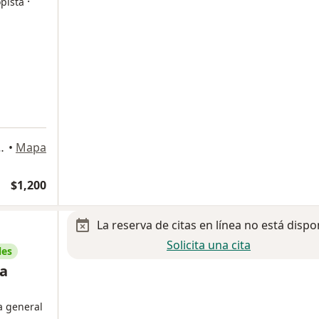
·
pista
80, Coyoacán, Distrito Federal DF, Ciudad de México
•
Mapa
$1,200
La reserva de citas en línea no está dispo
Solicita una cita
les
na
a general