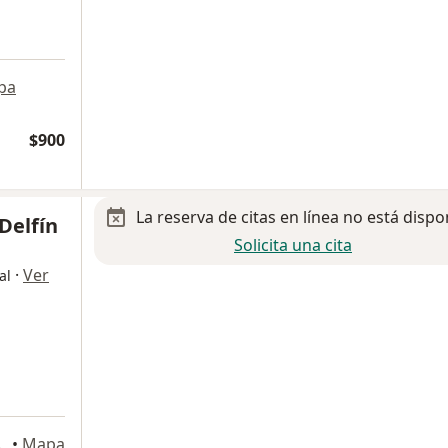
pa
$900
La reserva de citas en línea no está dispo
Delfín
Solicita una cita
·
Ver
al
, Coyoacán
•
Mapa