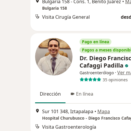
Bulgaria 158 - Cons. 1, Benito Juárez
•
M
Bulgaria 158
Visita Cirugía General
desd
Pago en línea
Pagos a meses disponib
Dr. Diego Francis
Cafaggi Padilla
·
Ver m
Gastroenterólogo
35 opiniones
Dirección
En línea
Sur 101 348, Iztapalapa
•
Mapa
Visita Gastroenterología