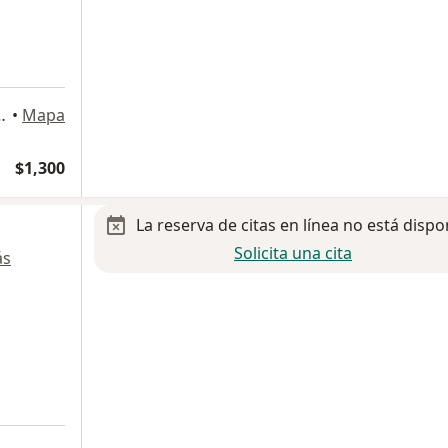
x-Hacienda Coapa, Tlalpan
•
Mapa
$1,300
La reserva de citas en línea no está dispo
Solicita una cita
ás