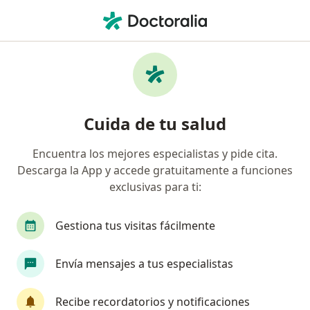
Men
Esofagitis Por Reflujo • Iztapalapa, CDMX
Filtros
• 1
Seguro
Mapa
Especialistas en Esofagitis por reflujo en
Cuida de tu salud
Iztapalapa
Encuentra los mejores especialistas y pide cita.
Descarga la App y accede gratuitamente a funciones
¿Qué especialidad estás buscando?
exclusivas para ti:
Cirujano general
Gastroenterólogo
Endos
Gestiona tus visitas fácilmente
Envía mensajes a tus especialistas
Recibe recordatorios y notificaciones