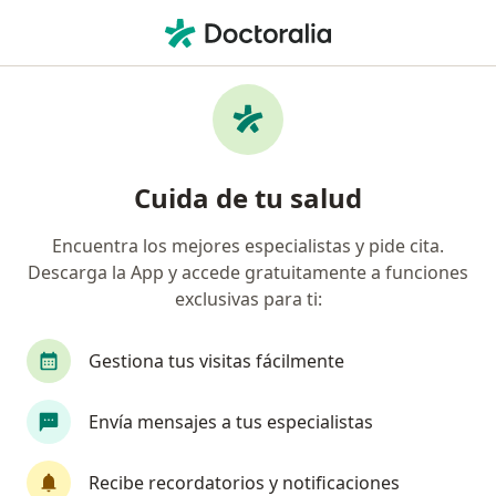
Men
Depresión En Adolescentes • Cuauhtémoc, CDMX
Filtros
• 1
Seguro
Mapa
Especialistas en Depresión en adolescentes
Cuida de tu salud
en Cuauhtémoc
Encuentra los mejores especialistas y pide cita.
Descarga la App y accede gratuitamente a funciones
¿Qué especialidad estás buscando?
exclusivas para ti:
Psicólogo
Psicoanalista
Psiquiatra
S
Gestiona tus visitas fácilmente
Envía mensajes a tus especialistas
Recibe recordatorios y notificaciones