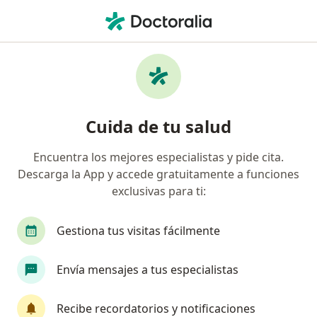
Men
Depresión En Adolescentes • Azcapotzalco, CDMX
Filtros
• 1
Seguro
Mapa
Especialistas en Depresión en adolescentes
Cuida de tu salud
en Azcapotzalco
Encuentra los mejores especialistas y pide cita.
Descarga la App y accede gratuitamente a funciones
¿Qué especialidad estás buscando?
exclusivas para ti:
Psicólogo
Psicoanalista
Sexólogo
Den
Gestiona tus visitas fácilmente
Envía mensajes a tus especialistas
Recibe recordatorios y notificaciones