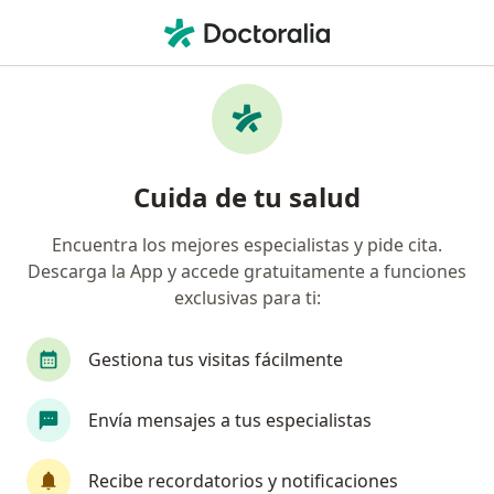
Men
Depresión En Adolescentes • Ecatepec de Morelos, México
Filtros
• 1
Seguro
Mapa
Especialistas en Depresión en adolescentes
Cuida de tu salud
en Ecatepec de Morelos
Encuentra los mejores especialistas y pide cita.
Descarga la App y accede gratuitamente a funciones
¿Qué especialidad estás buscando?
exclusivas para ti:
Psicólogo
Psiquiatra
Psicopedagogo
Gestiona tus visitas fácilmente
Envía mensajes a tus especialistas
Recibe recordatorios y notificaciones