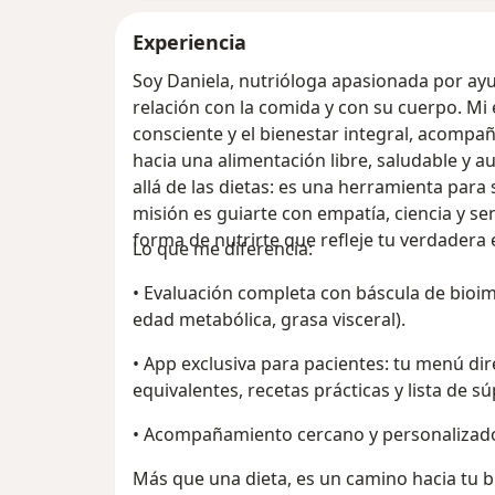
Experiencia
Soy Daniela, nutrióloga apasionada por ay
relación con la comida y con su cuerpo. Mi 
consciente y el bienestar integral, acomp
hacia una alimentación libre, saludable y a
allá de las dietas: es una herramienta para sa
misión es guiarte con empatía, ciencia y s
forma de nutrirte que refleje tu verdadera 
Lo que me diferencia:
• Evaluación completa con báscula de bioimpedancia (grasa, músculo, masa ósea,
edad metabólica, grasa visceral).
• App exclusiva para pacientes: tu menú directo en el celular, intercambios de
equivalentes, recetas prácticas y lista de sú
• Acompañamiento cercano y personalizado
Más que una dieta, es un camino hacia tu b