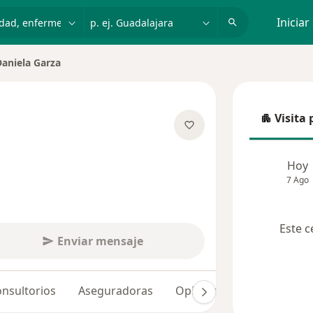
dad, enfermedad o nombre
p. ej. Guadalajara
Iniciar
Daniela Garza
ar de ciudad
Visita 
Visita p
re las especializaciones
Hoy
7 Ago
Este c
Enviar mensaje
nsultorios
Aseguradoras
Opiniones (16)
Dudas 