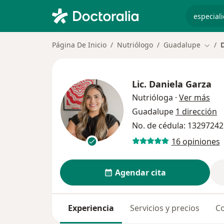
especiali
Página De Inicio
Nutriólogo
Guadalupe
Cambi
Lic.
Daniela Garza
sob
Nutrióloga
·
Ver más
Guadalupe
1 dirección
No. de cédula: 13297242
16 opiniones
Agendar cita
Experiencia
Servicios y precios
Co