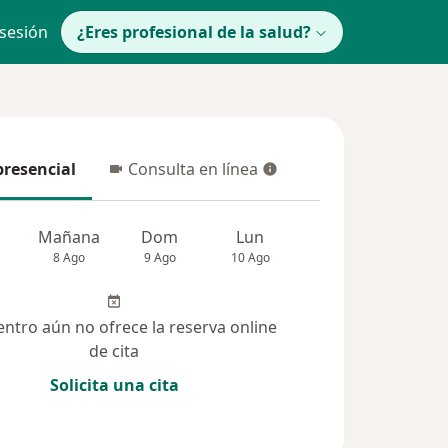
 sesión
¿Eres profesional de la salud?
presencial
Consulta en línea
resencial
Consulta en línea
Mañana
Dom
Lun
Mar
Mié
8 Ago
9 Ago
10 Ago
11 Ago
12 Ag
entro aún no ofrece la reserva online
de cita
Solicita una cita
solucionadas (6)