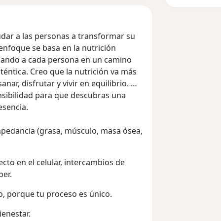
udar a las personas a transformar su
enfoque se basa en la nutrición
añando a cada persona en un camino
uténtica. Creo que la nutrición va más
nar, disfrutar y vivir en equilibrio. Mi
ensibilidad para que descubras una
esencia.
per.
, porque tu proceso es único.
ienestar.