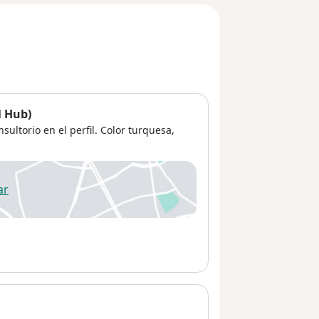
l Hub)
sultorio en el perfil. Color turquesa,
ar
 abre en una nueva pestaña