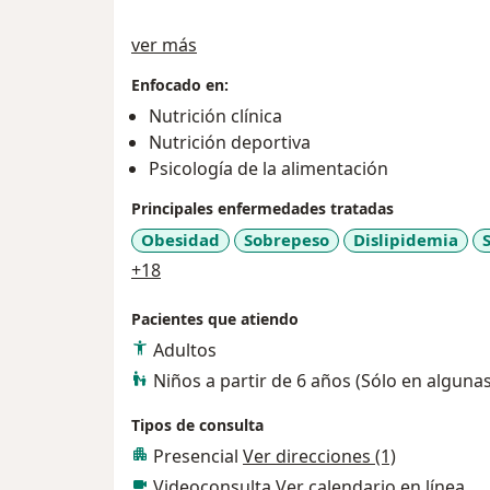
Sobre mí
ver más
Enfocado en:
Nutrición clínica
Nutrición deportiva
Psicología de la alimentación
Principales enfermedades tratadas
Obesidad
Sobrepeso
Dislipidemia
a11y_sr_more_diseases
+18
Pacientes que atiendo
Adultos
Niños a partir de 6 años (Sólo en alguna
Tipos de consulta
Presencial
Ver direcciones (1)
Videoconsulta
Ver calendario en línea