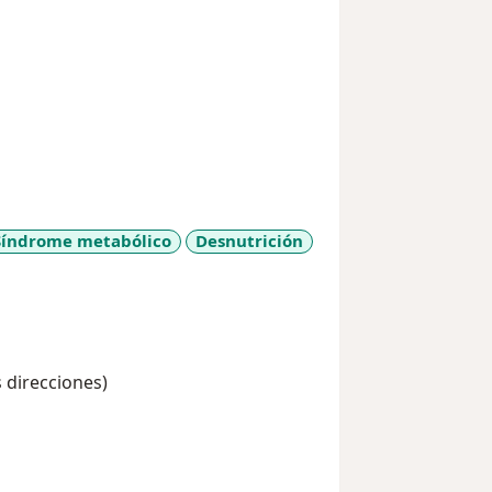
Síndrome metabólico
Desnutrición
s direcciones)