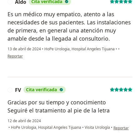
Aldo
Cita verificada
A
Es un médico muy empatico, atento a las
necesidades de sus pacientes. Las instalaciones
de primera, en general una atención muy
amable desde la llegada al consultorio.
13 de abril de 2024
•
HoPe Urologia, Hospital Angeles Tijuana
•
•
en opinión del usuario Aldo
Reportar
FV
Cita verificada
F
Gracias por su tiempo y conocimiento
Seguiré el tratamiento al pie de la letra
12 de abril de 2024
en opinión del 
•
HoPe Urologia, Hospital Angeles Tijuana
•
Visita Urología
•
Reportar