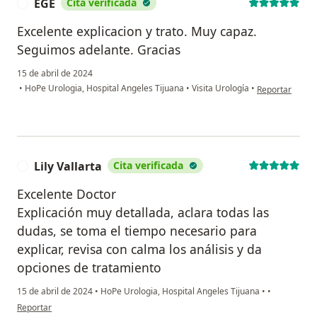
EGE
Cita verificada
E
Excelente explicacion y trato. Muy capaz.
Seguimos adelante. Gracias
15 de abril de 2024
en opinión del 
•
HoPe Urologia, Hospital Angeles Tijuana
•
Visita Urología
•
Reportar
Lily Vallarta
Cita verificada
L
Excelente Doctor
Explicación muy detallada, aclara todas las
dudas, se toma el tiempo necesario para
explicar, revisa con calma los análisis y da
opciones de tratamiento
15 de abril de 2024
•
HoPe Urologia, Hospital Angeles Tijuana
•
•
en opinión del usuario Lily Vallarta
Reportar