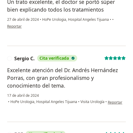
Un trato excelente, el doctor se portó súper
bien explicando todos los tratamientos
27 de abril de 2024
•
HoPe Urologia, Hospital Angeles Tijuana
•
•
en opinión del usuario H Rosas
Reportar
Sergio C.
Cita verificada
S
Excelente atención del Dr. Andrés Hernández
Porras, con gran profesionalismo y
conocimiento del tema.
17 de abril de 2024
en opinión del 
•
HoPe Urologia, Hospital Angeles Tijuana
•
Visita Urología
•
Reportar