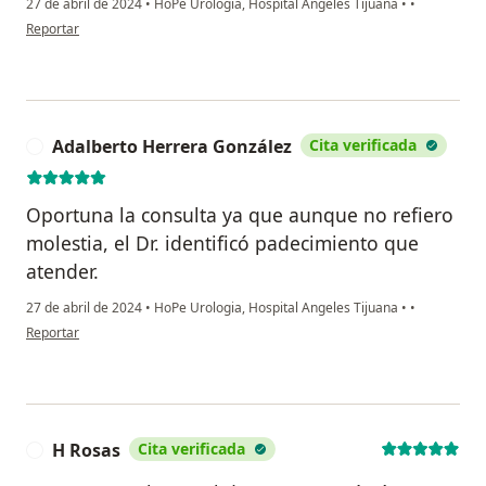
27 de abril de 2024
•
HoPe Urologia, Hospital Angeles Tijuana
•
•
en opinión del usuario Pablo
Reportar
Adalberto Herrera González
Cita verificada
A
Oportuna la consulta ya que aunque no refiero
molestia, el Dr. identificó padecimiento que
atender.
27 de abril de 2024
•
HoPe Urologia, Hospital Angeles Tijuana
•
•
en opinión del usuario Adalberto Herrera González
Reportar
H Rosas
Cita verificada
H