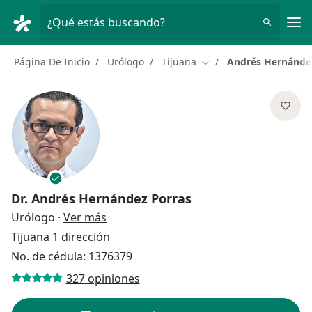
Men
¿Qué estás buscando?
Página De Inicio
Urólogo
Tijuana
Andrés Hernánde
Cambiar de ciudad
Dr.
Andrés Hernández Porras
sobre las especializaciones
Urólogo
·
Ver más
Tijuana
1 dirección
No. de cédula: 1376379
327 opiniones