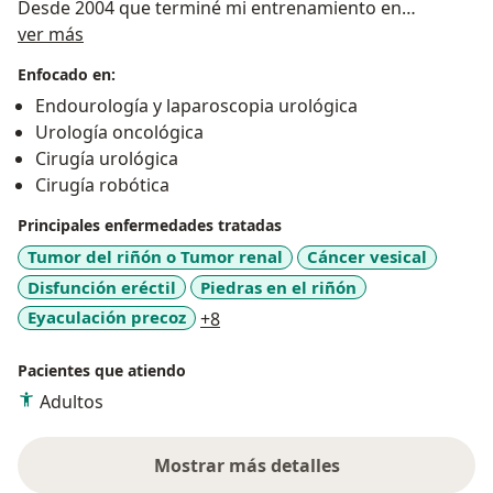
Desde 2004 que terminé mi entrenamiento en
Sobre mí
laparoscopía, atiendo a los pacientes con mínima
ver más
invasión para resolver sus problemas, y en 2018 fui el
Enfocado en:
primer urólogo en el Noroeste del país en realizar una
Endourología y laparoscopia urológica
cirugía robótica, desde entonces igualmente alterno la
Urología oncológica
Cirugía Robótica y Laparoscópica para resolver casos
Cirugía urológica
complejos.
Cirugía robótica
Principales enfermedades tratadas
Tumor del riñón o Tumor renal
Cáncer vesical
Disfunción eréctil
Piedras en el riñón
a11y_sr_more_diseases
Eyaculación precoz
+8
Pacientes que atiendo
Adultos
Mostrar más detalles
sobre la experiencia