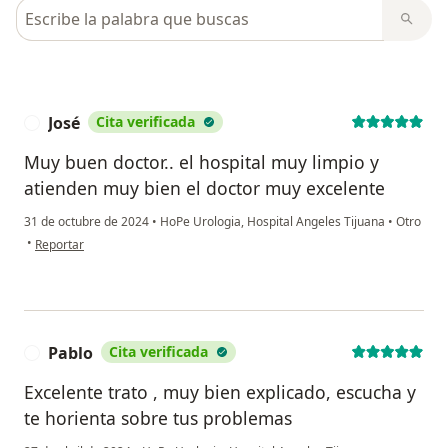
Busca en opiniones
José
Cita verificada
J
Muy buen doctor.. el hospital muy limpio y
atienden muy bien el doctor muy excelente
31 de octubre de 2024
•
HoPe Urologia, Hospital Angeles Tijuana
•
Otro
en opinión del usuario José
•
Reportar
Pablo
Cita verificada
P
Excelente trato , muy bien explicado, escucha y
te horienta sobre tus problemas