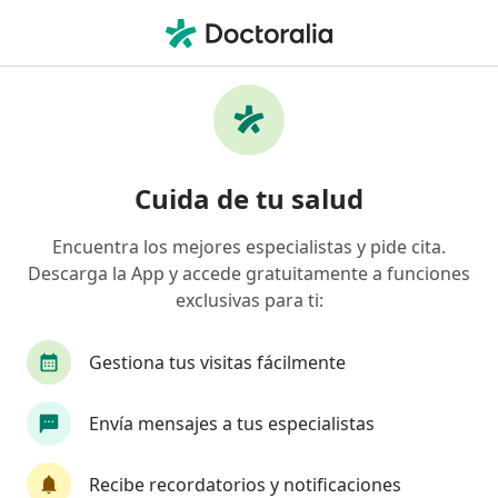
Men
Urólogo • Benton, Tijuana, Baja California
Filtros
Seguro
Mapa
Urólogos en Benton, Tijuana
Cuida de tu salud
Encuentra los mejores especialistas y pide cita.
Descarga la App y accede gratuitamente a funciones
exclusivas para ti:
Gestiona tus visitas fácilmente
Dr. Héctor David Molina Chaidez
Envía mensajes a tus especialistas
·
Ver más
Urólogo
276 opiniones
Recibe recordatorios y notificaciones