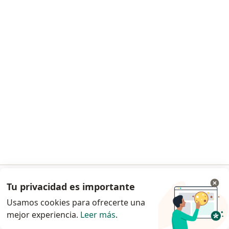
Dr. Jesús A. Domínguez Patiño
·
Ver más
Urólogo
26 opiniones
Del Prado Medical Tower, Av Bugambilias 4083, consultorio 502, Col El Prado, Tijuana
•
Mapa
Dr. Jesús A. Domínguez- DOPA Urología Tijuana
Visita Urología
$1,600
Este especialista no ofrece reserva de cita en línea en esta dirección.
Solicita una cita
Tu privacidad es importante
Ir a la app
Usamos cookies para ofrecerte una
mejor experiencia.
Leer más
.
Continuar en el navegador