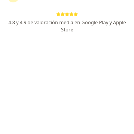
Cáncer de próstata y crecimiento próstatico.
Fellowship en Uro Oncologia y cirugía Robótica.
Formación Internacional en Europa.
4.8 y 4.9 de valoración media en Google Play y Apple
Especialista de confianza
Store
Bugambilias 4083, Consultorio 204, Colonia El Prado, Tijuana, BC, Mexico., Tijuana
•
Mapa
Del Prado Medical Tower
Primera visita Urología
$1,400
Este especialista no ofrece reserva de cita en línea en esta dirección.
Solicita una cita