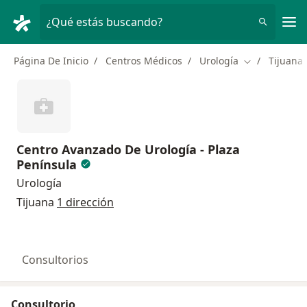
Men
¿Qué estás buscando?
Página De Inicio
Centros Médicos
Urología
Tijuana
Cambiar de c
Centro Avanzado De Urología - Plaza
Península
Urología
Tijuana
1 dirección
Consultorios
Consultorio