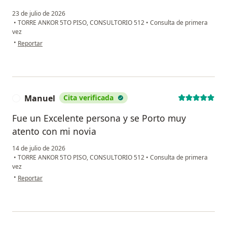
23 de julio de 2026
•
TORRE ANKOR 5TO PISO, CONSULTORIO 512
•
Consulta de primera
vez
en opinión del usuario MHR
•
Reportar
Manuel
Cita verificada
M
Fue un Excelente persona y se Porto muy
atento con mi novia
14 de julio de 2026
•
TORRE ANKOR 5TO PISO, CONSULTORIO 512
•
Consulta de primera
vez
en opinión del usuario Manuel
•
Reportar