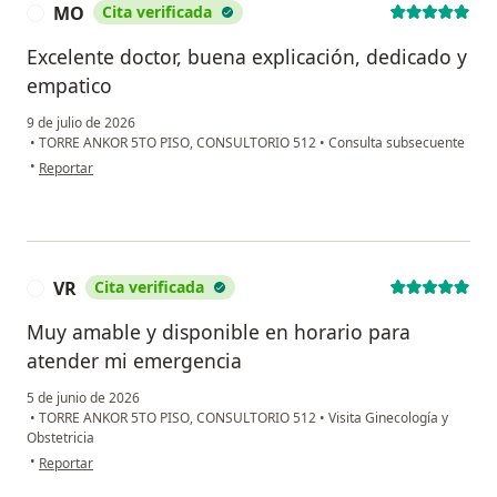
MO
Cita verificada
M
Excelente doctor, buena explicación, dedicado y
empatico
9 de julio de 2026
•
TORRE ANKOR 5TO PISO, CONSULTORIO 512
•
Consulta subsecuente
en opinión del usuario MO
•
Reportar
VR
Cita verificada
V
Muy amable y disponible en horario para
atender mi emergencia
5 de junio de 2026
•
TORRE ANKOR 5TO PISO, CONSULTORIO 512
•
Visita Ginecología y
Obstetricia
en opinión del usuario VR
•
Reportar