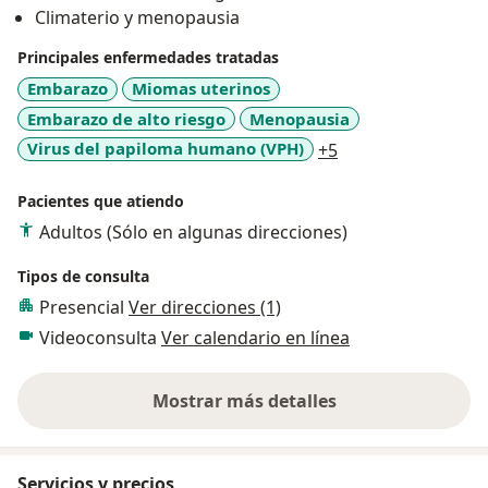
Climaterio y menopausia
Principales enfermedades tratadas
Embarazo
Miomas uterinos
Embarazo de alto riesgo
Menopausia
a11y_sr_more_dis
Virus del papiloma humano (VPH)
+5
Pacientes que atiendo
Adultos (Sólo en algunas direcciones)
Tipos de consulta
Presencial
Ver direcciones (1)
Videoconsulta
Ver calendario en línea
Mostrar más detalles
sobre la experiencia
Servicios y precios