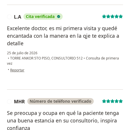
L.A
Cita verificada
L
Excelente doctor, es mi primera visita y quedé
encantada con la manera en la qje te explica a
detalle
25 de julio de 2026
•
TORRE ANKOR 5TO PISO, CONSULTORIO 512
•
Consulta de primera
vez
en opinión del usuario L.A
•
Reportar
MHR
Número de teléfono verificado
M
Se preocupa y ocupa en qué la paciente tenga
una buena estancia en su consultorio, inspira
confianza