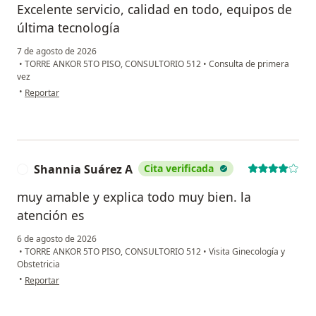
Excelente servicio, calidad en todo, equipos de
última tecnología
7 de agosto de 2026
•
TORRE ANKOR 5TO PISO, CONSULTORIO 512
•
Consulta de primera
vez
en opinión del usuario Ventura
•
Reportar
Shannia Suárez A
Cita verificada
S
muy amable y explica todo muy bien. la
atención es
6 de agosto de 2026
•
TORRE ANKOR 5TO PISO, CONSULTORIO 512
•
Visita Ginecología y
Obstetricia
en opinión del usuario Shannia Suárez A
•
Reportar