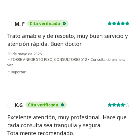
M. F
Cita verificada
M
Trato amable y de respeto, muy buen servicio y
atención rápida. Buen doctor
30 de mayo de 2026
•
TORRE ANKOR 5TO PISO, CONSULTORIO 512
•
Consulta de primera
vez
en opinión del usuario M. F
•
Reportar
K.G
Cita verificada
K
Excelente atención, muy profesional. Hace que
cada consulta sea tranquila y segura.
Totalmente recomendado.