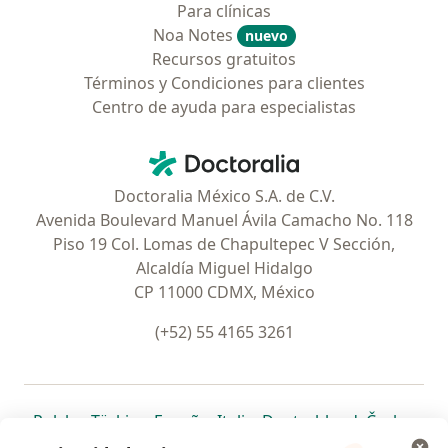
Para clínicas
Noa Notes
nuevo
Recursos gratuitos
Términos y Condiciones para clientes
Centro de ayuda para especialistas
Contacto
Doctoralia - Página de inicio
Doctoralia México S.A. de C.V.
Avenida Boulevard Manuel Ávila Camacho No. 118
Piso 19 Col. Lomas de Chapultepec V Sección,
Alcaldía Miguel Hidalgo
CP 11000 CDMX, México
(+52) 55 4165 3261
se abre en una nueva pestaña
se abre en una nueva pestaña
se abre en una nueva pestaña
se abre en una nueva pes
se abre en 
se a
Polska
,
Türkiye
,
España
,
Italia
,
Deutschland
,
Česko
,
se abre en una nueva pestaña
se abre en una nueva pestaña
se abre en una nueva pestaña
se abre en una nueva p
se abre en 
se abr
Portugal
,
México
,
Chile
,
Brasil
,
Argentina
,
Perú
,