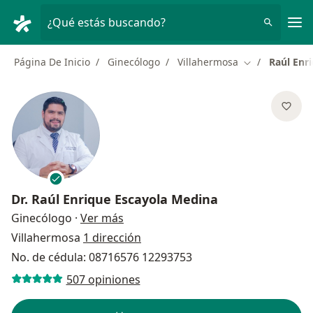
Men
¿Qué estás buscando?
Página De Inicio
Ginecólogo
Villahermosa
Raúl Enr
Cambiar de ci
Dr.
Raúl Enrique Escayola Medina
sobre las especializaciones
Ginecólogo
·
Ver más
Villahermosa
1 dirección
No. de cédula: 08716576 12293753
507 opiniones