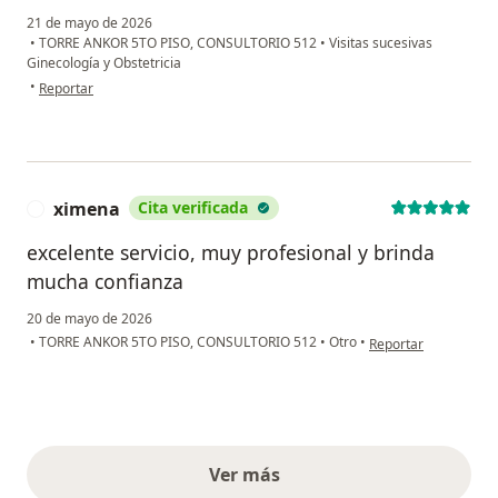
21 de mayo de 2026
•
TORRE ANKOR 5TO PISO, CONSULTORIO 512
•
Visitas sucesivas
Ginecología y Obstetricia
en opinión del usuario K.G
•
Reportar
ximena
Cita verificada
X
excelente servicio, muy profesional y brinda
mucha confianza
20 de mayo de 2026
en opinión del usuar
•
TORRE ANKOR 5TO PISO, CONSULTORIO 512
•
Otro
•
Reportar
Ver más
opiniones anteriores