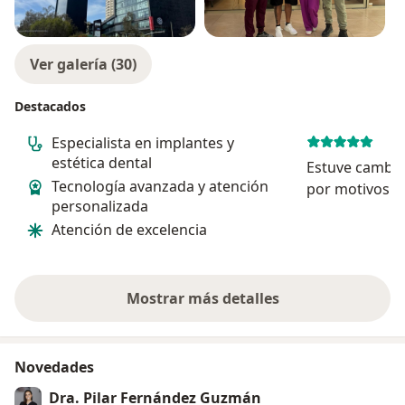
Ver galería (30)
Destacados
Especialista en implantes y
estética dental
Estuve cambi
Tecnología avanzada y atención
por motivos d
personalizada
jamás recibí u
Atención de excelencia
buena y con u
menos tiempo 
Millón de grac
pensarla...
Mostrar más detalles
sobre la experiencia
Novedades
Dra. Pilar Fernández Guzmán