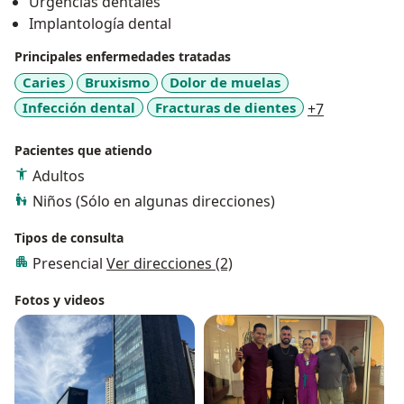
Urgencias dentales
Implantología dental
Principales enfermedades tratadas
Caries
Bruxismo
Dolor de muelas
a11y_sr_mo
Infección dental
Fracturas de dientes
+7
Pacientes que atiendo
Adultos
Niños (Sólo en algunas direcciones)
Tipos de consulta
Presencial
Ver direcciones (2)
Fotos y videos