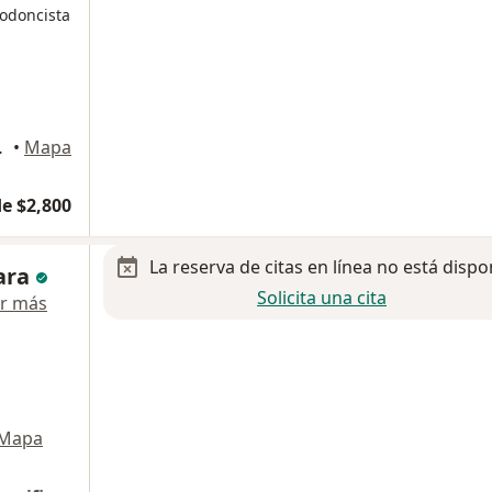
todoncista
8, Cuernavaca
•
Mapa
e $2,800
La reserva de citas en línea no está dispo
Lara
Solicita una cita
r más
Mapa