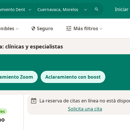
dad, enfermedad o nombre
p. ej. Guadalajara
Iniciar
nibles
Seguro
Más filtros
clínicas y especialistas
amiento Zoom
Aclaramiento con boost
La reserva de citas en línea no está dispo
Solicita una cita
les
no