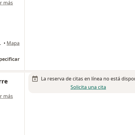
r más
laza jade, Cuernavaca
•
Mapa
pecificar
La reserva de citas en línea no está dispo
rre
Solicita una cita
r más