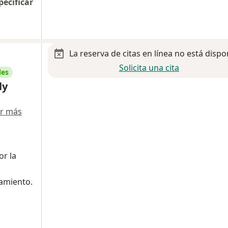
pecificar
La reserva de citas en línea no está dispo
Solicita una cita
les
ly
r más
r la
tamiento.