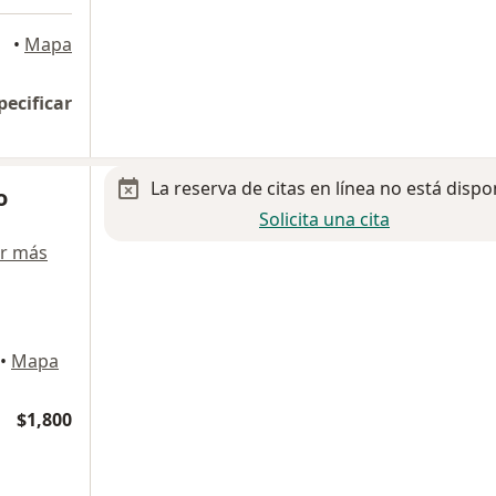
•
Mapa
pecificar
La reserva de citas en línea no está dispo
o
Solicita una cita
r más
•
Mapa
$1,800