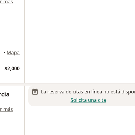
r más
va, Cuernavaca
•
Mapa
$2,000
La reserva de citas en línea no está dispo
rcia
Solicita una cita
r más