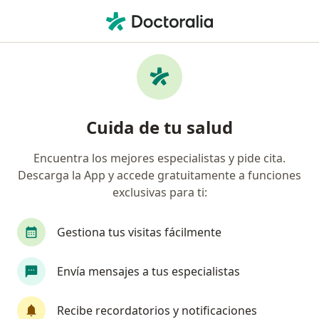
Men
Psicólogo • Cuernavaca, Morelos
Filtros
Seguro
Mapa
Psicólogos en Cuernavaca
Cuida de tu salud
Encuentra los mejores especialistas y pide cita.
Descarga la App y accede gratuitamente a funciones
exclusivas para ti:
Gestiona tus visitas fácilmente
Destacado
Envía mensajes a tus especialistas
Lic. Miguel Ángel Cruz Bustamante
·
Ver más
Psicólogo
Recibe recordatorios y notificaciones
128 opiniones