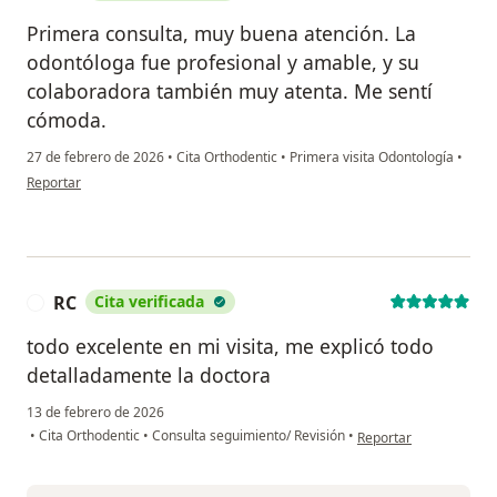
Primera consulta, muy buena atención. La
odontóloga fue profesional y amable, y su
colaboradora también muy atenta. Me sentí
cómoda.
27 de febrero de 2026
•
Cita Orthodentic
•
Primera visita Odontología
•
en opinión del usuario AH
Reportar
RC
Cita verificada
R
todo excelente en mi visita, me explicó todo
detalladamente la doctora
13 de febrero de 2026
en opinión del usuario
•
Cita Orthodentic
•
Consulta seguimiento/ Revisión
•
Reportar