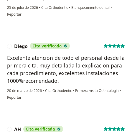
25 de julio de 2026
•
Cita Orthodentic
•
Blanqueamiento dental
•
en opinión del usuario Jahir Contreras
Reportar
Diego
Cita verificada
D
Excelente atención de todo el personal desde la
primera cita, muy detallada la explicacion para
cada procedimiento, excelentes instalaciones
1000%recomendado.
20 de marzo de 2026
•
Cita Orthodentic
•
Primera visita Odontología
•
en opinión del usuario Diego
Reportar
AH
Cita verificada
A