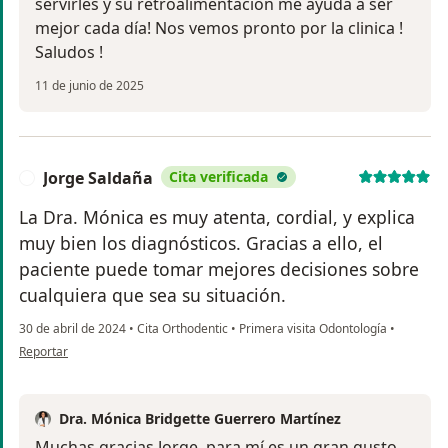
servirles y su retroalimentación me ayuda a ser
mejor cada día! Nos vemos pronto por la clinica !
Saludos !
11 de junio de 2025
Jorge Saldaña
Cita verificada
J
La Dra. Mónica es muy atenta, cordial, y explica
muy bien los diagnósticos. Gracias a ello, el
paciente puede tomar mejores decisiones sobre
cualquiera que sea su situación.
30 de abril de 2024
•
Cita Orthodentic
•
Primera visita Odontología
•
en opinión del usuario Jorge Saldaña
Reportar
Dra. Mónica Bridgette Guerrero Martínez
Muchas gracias Jorge, para mí es un gran gusto