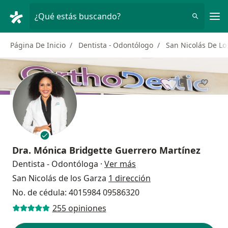
Men
¿Qué estás buscando?
Página De Inicio
Dentista - Odontólogo
San Nicolás De Lo
Dra.
Mónica Bridgette Guerrero Martínez
sobre las especializacio
Dentista - Odontóloga
·
Ver más
San Nicolás de los Garza
1 dirección
No. de cédula: 4015984 09586320
255 opiniones