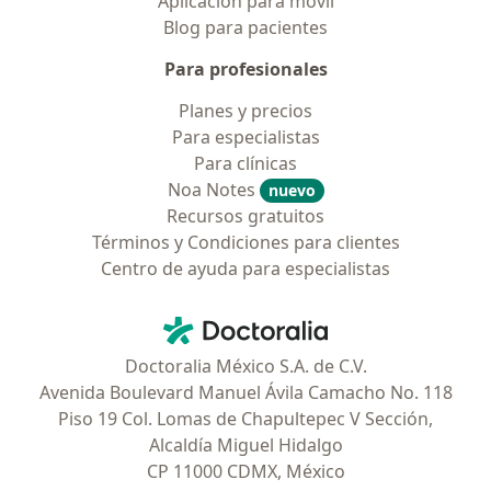
Aplicación para móvil
EXTENSIÓN, UNIDAD DOCENTE ASISTENCIAL MODELO,
Blog para pacientes
AGOSTO DEL 2006 A JULIO DEL 2007
Para profesionales
DESEMPEÑO LABORAL:
UNIDAD MEDICA DE ALTA ESPECIALIDAD
Planes y precios
HOSPITAL ESPECIALIDADES
Para especialistas
CENTRO MEDICO NACIONAL DE OCCIDENTE IMSS
Para clínicas
PUESTO: MEDICO ADSCRITO AL SERVICIO DE CIRUGIA
Noa Notes
nuevo
GRAL. MARZO 2012
Recursos gratuitos
HOSPITAL GENERAL REGIONAL TEPATITLAN SSJ
Términos y Condiciones para clientes
PUESTO: MEDICO ADSCRITO AL SERVICIO DE CIRUGIA
Centro de ayuda para especialistas
GRAL. ABRIL 2012
Contacto
Doctoralia - Página de inicio
HOSPITAL ANGELES TIJUANA BC SEPTIEMBRE 2012 -
ENERO 2013
Doctoralia México S.A. de C.V.
PUESTO: MEDICO DE GUARDIA EN URGENCIAS
Avenida Boulevard Manuel Ávila Camacho No. 118
Piso 19 Col. Lomas de Chapultepec V Sección,
Alcaldía Miguel Hidalgo
CP 11000 CDMX, México