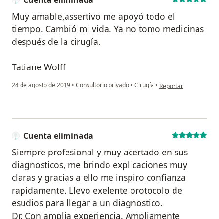
Cuenta eliminada
? PRESENTACION DE TRABAJO LIBRE QUISTE DE
Muy amable,assertivo me apoyó todo el
COLEDOCO Y DIVERTICULO DE MCLKEL, REPORTE DE
tiempo. Cambió mi vida. Ya no tomo medicinas
UN CASO, EN LA CATEGORIA DE CARTEL, EN EL XXXIV
después de la cirugía.
CONGRESO INTERNACIONAL DE CIRUGIA GENERAL
2010
Tatiane Wolff
? CONSTANCIA AVALADA POR LA AMCG AC, COLEGIO
POSTGRADUADOS EN CIRUGIA GRAL AC, FEDERACION
en opinión del usuari
24 de agosto de 2019
•
Consultorio privado
•
Cirugía
•
Reportar
NACIONAL DE COLEGIOS Y ASOCIACIONES DE
ESPECIALISTAS EN CIRUGIA GENERAL AC, UNI VERSITY
OF ARIZONA, OCTUBRE 2010
? XXXIV CONGRESO INTERNACIONAL DE CIRUGIA
Cuenta eliminada
GENERAL 2010
Siempre profesional y muy acertado en sus
CONSTANCIA AVALADA POR LA AMCG AC, COLEGIO
POSTGRADUADOS EN CIRUGIA GRAL AC, FEDERACION
diagnosticos, me brindo explicaciones muy
NACIONAL DE COLEGIOS Y ASOCIACIONES DE
claras y gracias a ello me inspiro confianza
ESPECIALISTAS EN CIRUGIA GENERAL AC, UNI VERSITY
rapidamente. Llevo exelente protocolo de
OF ARIZONA, OCTUBRE 2010
esudios para llegar a un diagnostico.
? POSTGRADO “CONCEPTOS ACTUALES EN LA
Dr. Con amplia experiencia. Ampliamente