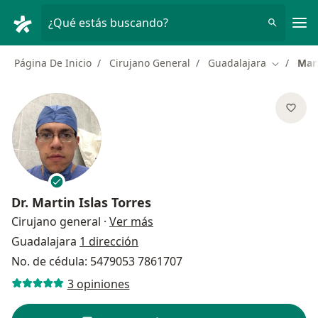
Men
¿Qué estás buscando?
Página De Inicio
Cirujano General
Guadalajara
Mart
Cambiar 
Dr.
Martin Islas Torres
sobre las especializaciones
Cirujano general
·
Ver más
Guadalajara
1 dirección
No. de cédula: 5479053 7861707
3 opiniones