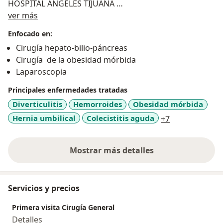
HOSPITAL ANGELES TIJUANA
Sobre mí
DR. JUAN ANTONIO LOPEZ CORVALA
ver más
CONSTANCIA EM TRAMITE
Enfocado en:
UNIVERSIDAD DE GUADALAJARA 2001 - 2005
Cirugía hepato-bilio-páncreas
MEDICO CIRUJANO Y PARTERO
Cirugía de la obesidad mórbida
Laparoscopia
OTROS ESTUDIOS:
PROULEX UNIVERSIDAD DE GUADALAJRA 2002-2004
Principales enfermedades tratadas
PDU proulex DIPLOMA UNIVERSITARIO
Diverticulitis
Hemorroides
Obesidad mórbida
480Hrs
a11y_sr_more
Hernia umbilical
Colecistitis aguda
+7
PC proulex CERTIFICADO
160Hrs
LENGUA EXTRANJERA: INGLES 90%
Mostrar más detalles
sobre la experiencia
CONSEJO MEXICANO DE CIRUGIA GENERAL.
CERTIFICADO COMO CIRUJANO GENERAL POR EL
CONSEJO MEXICANO DE CIRUGIA GENERAL FOLIO
Servicios y precios
A120228 JUNIO 2012
ASOCIACIONES:
Primera visita Cirugía General
MIEMBRO DE LA ASOCIACION MEXICANA DE CIRUGIA
Detalles