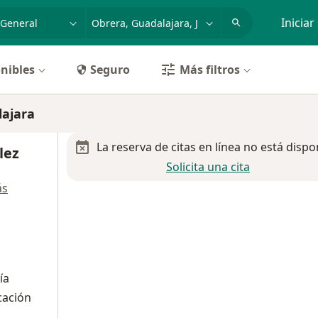
dad, enfermedad o nombre
p. ej. Guadalajara
Iniciar
nibles
Seguro
Más filtros
lajara
La reserva de citas en línea no está dispo
lez
Solicita una cita
ás
ía
cación