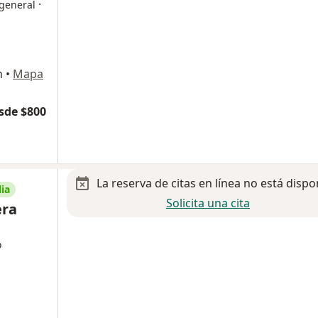
·
 general
n
•
Mapa
sde $800
La reserva de citas en línea no está dispo
ia
Solicita una cita
era
o