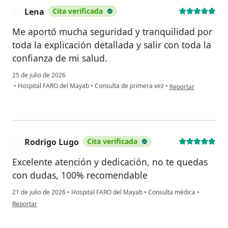
Lena
Cita verificada
L
Me aportó mucha seguridad y tranquilidad por
toda la explicación detallada y salir con toda la
confianza de mi salud.
25 de julio de 2026
en opinión del usuar
•
Hospital FARO del Mayab
•
Consulta de primera vez
•
Reportar
Rodrigo Lugo
Cita verificada
R
Excelente atención y dedicación, no te quedas
con dudas, 100% recomendable
21 de julio de 2026
•
Hospital FARO del Mayab
•
Consulta médica
•
en opinión del usuario Rodrigo Lugo
Reportar