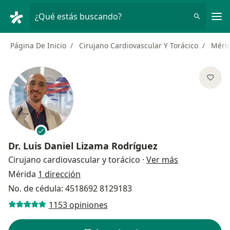
Men
¿Qué estás buscando?
Página De Inicio
Cirujano Cardiovascular Y Torácico
Méri
Dr.
Luis Daniel Lizama Rodrí­guez
sobre las esp
Cirujano cardiovascular y torácico
·
Ver más
Mérida
1 dirección
No. de cédula: 4518692 8129183
1153 opiniones