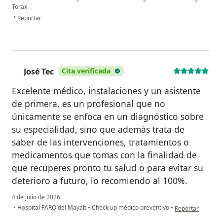
Torax
en opinión del usuario Julia Velez Montejo
•
Reportar
José Tec
Cita verificada
J
Excelente médico, instalaciones y un asistente
de primera, es un profesional que no
únicamente se enfoca en un diagnóstico sobre
su especialidad, sino que además trata de
saber de las intervenciones, tratamientos o
medicamentos que tomas con la finalidad de
que recuperes pronto tu salud o para evitar su
deterioro a futuro, lo recomiendo al 100%.
4 de julio de 2026
en opinión del us
•
Hospital FARO del Mayab
•
Check up médico preventivo
•
Reportar