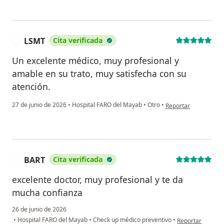
LSMT
Cita verificada
L
Un excelente médico, muy profesional y
amable en su trato, muy satisfecha con su
atención.
en opinión del usuar
27 de junio de 2026
•
Hospital FARO del Mayab
•
Otro
•
Reportar
BART
Cita verificada
B
excelente doctor, muy profesional y te da
mucha confianza
26 de junio de 2026
en opinión del u
•
Hospital FARO del Mayab
•
Check up médico preventivo
•
Reportar