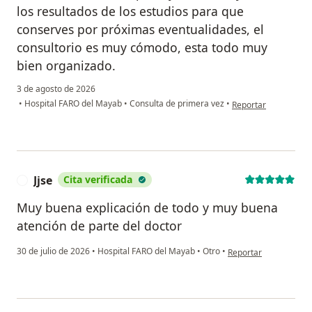
los resultados de los estudios para que
conserves por próximas eventualidades, el
consultorio es muy cómodo, esta todo muy
bien organizado.
3 de agosto de 2026
en opinión del usuari
•
Hospital FARO del Mayab
•
Consulta de primera vez
•
Reportar
Jjse
Cita verificada
J
Muy buena explicación de todo y muy buena
atención de parte del doctor
en opinión del usuario
30 de julio de 2026
•
Hospital FARO del Mayab
•
Otro
•
Reportar