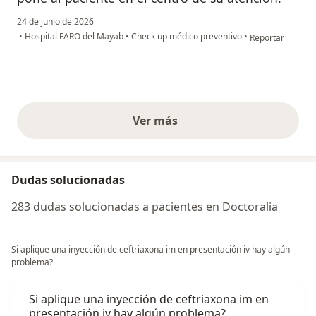
24 de junio de 2026
en opinión del us
•
Hospital FARO del Mayab
•
Check up médico preventivo
•
Reportar
Ver más
opiniones anteriores
Dudas solucionadas
283 dudas solucionadas a pacientes en Doctoralia
Si aplique una inyección de ceftriaxona im en presentación iv hay algún
problema?
Si aplique una inyección de ceftriaxona im en
presentación iv hay algún problema?