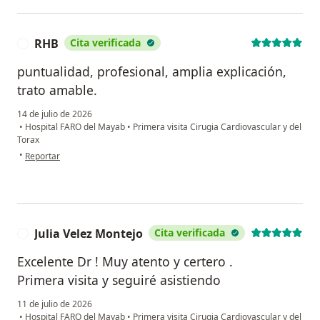
RHB
Cita verificada
R
puntualidad, profesional, amplia explicación,
trato amable.
14 de julio de 2026
•
Hospital FARO del Mayab
•
Primera visita Cirugia Cardiovascular y del
Torax
en opinión del usuario RHB
•
Reportar
Julia Velez Montejo
Cita verificada
J
Excelente Dr ! Muy atento y certero .
Primera visita y seguiré asistiendo
11 de julio de 2026
•
Hospital FARO del Mayab
•
Primera visita Cirugia Cardiovascular y del