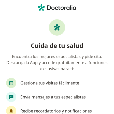
Men
Diverticulitis • Mérida, Yucatán
Filtros
• 1
Seguro
Mapa
Especialistas en Diverticulitis en Mérida
Cuida de tu salud
Encuentra los mejores especialistas y pide cita.
¿Qué especialidad estás buscando?
Descarga la App y accede gratuitamente a funciones
Cirujano general
Endoscopista
Gastroent
exclusivas para ti:
Gestiona tus visitas fácilmente
Envía mensajes a tus especialistas
Recibe recordatorios y notificaciones