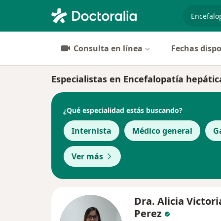
especiali
Consulta en línea
Fechas dispo
Especialistas en Encefalopatía hepáti
¿Qué especialidad estás buscando?
Internista
Médico general
G
Ver más
Dra. Alicia Victori
Perez