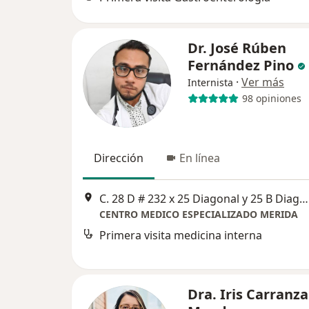
Dr. José Rúben
Fernández Pino
·
Ver más
Internista
98 opiniones
Dirección
En línea
C. 28 D # 232 x 25 Diagonal y 25 B Diagonal Polígono Itzimná, Itzimná, Polígono 108, 97143 Mérida, Yuc., Mérida
CENTRO MEDICO ESPECIALIZADO MERIDA
Primera visita medicina interna
Dra. Iris Carranza