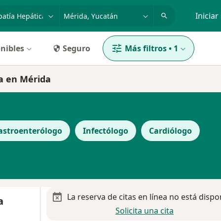
dad, enfermedad o nombre
p. ej. Guadalajara
Iniciar
nibles
Seguro
Más filtros
•
1
ca en Mérida
astroenterólogo
Infectólogo
Cardiólogo
La reserva de citas en línea no está dispo
a
Solicita una cita