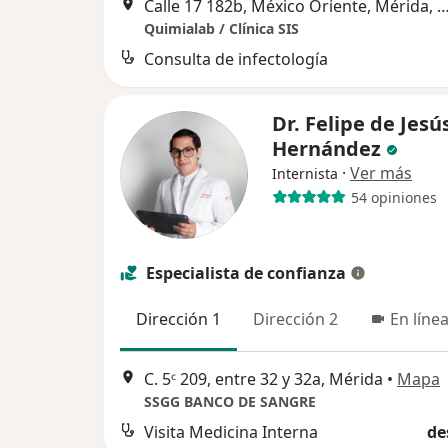
Calle 17 182b, México Oriente, Mérida, Yucatán, Méxi
Quimialab / Clínica SIS
Consulta de infectología
Dr. Felipe de Jesú
Hernández
·
Ver más
Internista
54 opiniones
Especialista de confianza
Dirección 1
Dirección 2
En líne
C. 5ᶜ 209, entre 32 y 32a, Mérida
•
Mapa
SSGG BANCO DE SANGRE
Visita Medicina Interna
de