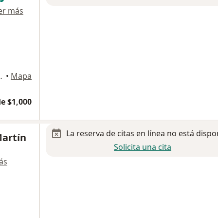
er más
nerés, Consultorio 325,, Mérida
•
Mapa
e $1,000
La reserva de citas en línea no está dispo
Martín
Solicita una cita
ás