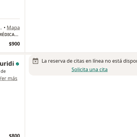
e Montejo, 97000 Mérida, Yuc., Mérida
•
Mapa
HUMANITI, HOSPITAL DE ESPECIALIDADES MÉDICAS consultorio 203 Módulo A-1
$900
La reserva de citas en línea no está dispo
Guridi
Solicita una cita
 de
Ver más
$800