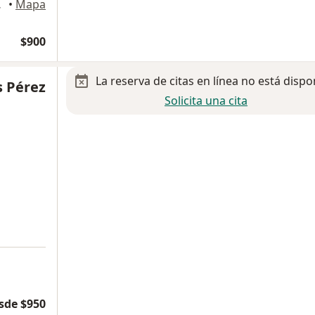
co, Mérida
•
Mapa
$900
La reserva de citas en línea no está dispo
s Pérez
Solicita una cita
a
sde $950