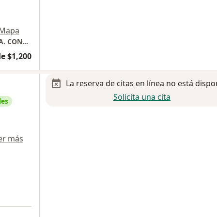
Mapa
HOSPITAL STAR MÉDICA. MEDICINA INTERNA. CONSULTORIO 631 y 632
e $1,200
La reserva de citas en línea no está dispo
Solicita una cita
les
er más