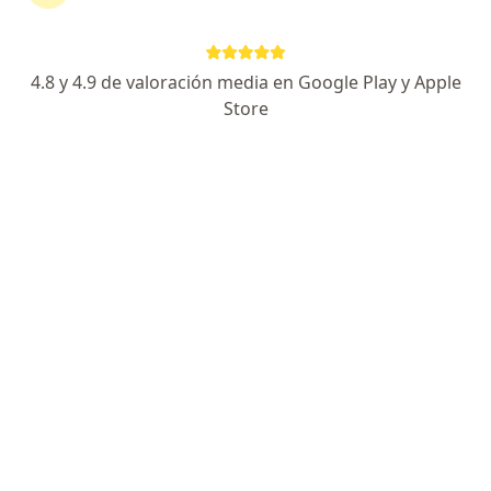
Agendar cita
Enviar mensaje
4.8 y 4.9 de valoración media en Google Play y Apple
Store
Especialista de confianza
Los pacientes vuelven a su consulta de forma
recurrente
Experiencia
Servicios y precios
Consultorios
Experiencia
6
Formación
Soy ginecóloga especializada en la atención integral
del parto, incluyendo cesáreas, y en el manejo de