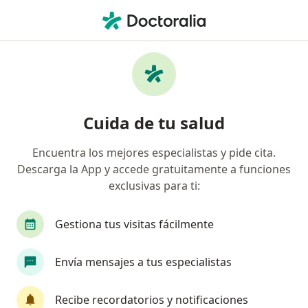
Men
¿Qué estás buscando?
Página De Inicio
Ginecólogo
Tijuana
Lizeth Jazmín
Cambiar de ciudad
Cuida de tu salud
Encuentra los mejores especialistas y pide cita.
Descarga la App y accede gratuitamente a funciones
exclusivas para ti:
Dra.
Lizeth Jazmín Cortés Galdean
sobre las especializaciones
Ginecólogo
·
Ver más
Gestiona tus visitas fácilmente
Tijuana
1 dirección
No. de cédula: 8630604 6159204
Envía mensajes a tus especialistas
414 opiniones
Recibe recordatorios y notificaciones