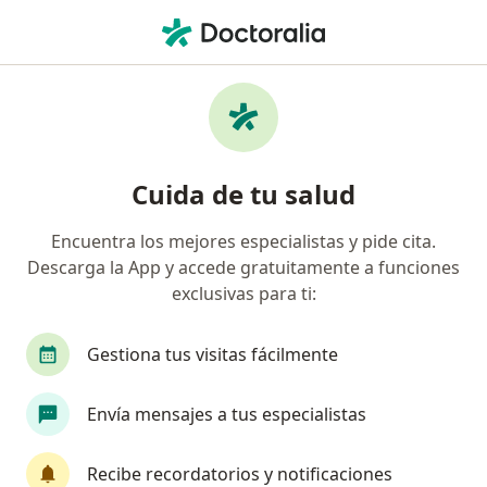
Men
Ginecólogo • Rosarito, Baja California
Filtros
Seguro
Mapa
Ginecólogos en Rosarito
Cuida de tu salud
Encuentra los mejores especialistas y pide cita.
Descarga la App y accede gratuitamente a funciones
exclusivas para ti:
Gestiona tus visitas fácilmente
Pago en línea
Pagos a meses disponibles
Envía mensajes a tus especialistas
Dr. Cruz Antonio Cota Lopez
·
Ver más
Ginecólogo
Recibe recordatorios y notificaciones
260 opiniones