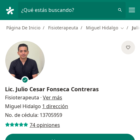
Men
¿Qué estás buscando?
Página De Inicio
Fisioterapeuta
Miguel Hidalgo
Jul
Cambiar 
Lic.
Julio Cesar Fonseca Contreras
sobre las especializaciones
Fisioterapeuta
·
Ver más
Miguel Hidalgo
1 dirección
No. de cédula: 13705959
74 opiniones