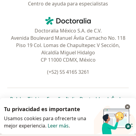
Centro de ayuda para especialistas
Contacto
Doctoralia - Página de inicio
Doctoralia México S.A. de C.V.
Avenida Boulevard Manuel Ávila Camacho No. 118
Piso 19 Col. Lomas de Chapultepec V Sección,
Alcaldía Miguel Hidalgo
CP 11000 CDMX, México
(+52) 55 4165 3261
se abre en una nueva pestaña
se abre en una nueva pestaña
se abre en una nueva pestaña
se abre en una nueva pes
se abre en 
se a
Polska
,
Türkiye
,
España
,
Italia
,
Deutschland
,
Česko
,
se abre en una nueva pestaña
se abre en una nueva pestaña
se abre en una nueva pestaña
se abre en una nueva p
se abre en 
se abr
Portugal
,
México
,
Chile
,
Brasil
,
Argentina
,
Perú
,
Tu privacidad es importante
se abre en una nueva pe
Colombia
Usamos cookies para ofrecerte una
mejor experiencia.
www.doctoralia.com.mx © 2026 - Encuentra tu
Leer más
.
especialista y pide cita