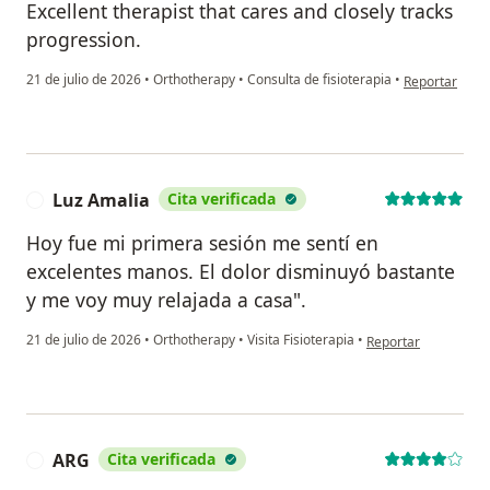
Excellent therapist that cares and closely tracks
progression.
en opinión de
21 de julio de 2026
•
Orthotherapy
•
Consulta de fisioterapia
•
Reportar
Luz Amalia
Cita verificada
L
Hoy fue mi primera sesión me sentí en
excelentes manos. El dolor disminuyó bastante
y me voy muy relajada a casa".
en opinión del usuar
21 de julio de 2026
•
Orthotherapy
•
Visita Fisioterapia
•
Reportar
ARG
Cita verificada
A