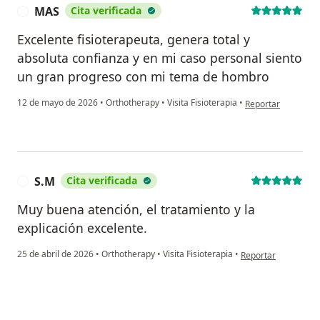
MAS
Cita verificada
M
Excelente fisioterapeuta, genera total y
absoluta confianza y en mi caso personal siento
un gran progreso con mi tema de hombro
en opinión del usu
12 de mayo de 2026
•
Orthotherapy
•
Visita Fisioterapia
•
Reportar
S.M
Cita verificada
S
Muy buena atención, el tratamiento y la
explicación excelente.
en opinión del usua
25 de abril de 2026
•
Orthotherapy
•
Visita Fisioterapia
•
Reportar