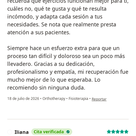
recuerda qué ejercicios funcionan mejor para ti,
cuáles no, qué te gusta y qué te resulta
incómodo, y adapta cada sesión a tus
necesidades. Se nota que realmente presta
atención a sus pacientes.
Siempre hace un esfuerzo extra para que un
proceso tan difícil y doloroso sea un poco más
llevadero. Gracias a su dedicación,
profesionalismo y empatía, mi recuperación fue
mucho mejor de lo que esperaba. Lo
recomiendo sin ninguna duda.
en opinión del usuario M.L
18 de julio de 2026
•
Orthotherapy
•
Fisioterapia
•
Reportar
Iliana
Cita verificada
I