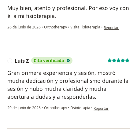
Muy bien, atento y profesional. Por eso voy con
él a mi fisioterapia.
en opinión del usuar
26 de junio de 2026
•
Orthotherapy
•
Visita Fisioterapia
•
Reportar
Luis Z
Cita verificada
L
Gran primera experiencia y sesión, mostró
mucha dedicación y profesionalismo durante la
sesión y hubo mucha claridad y mucha
apertura a dudas y a responderlas.
en opinión del usuario Lui
20 de junio de 2026
•
Orthotherapy
•
Fisioterapia
•
Reportar