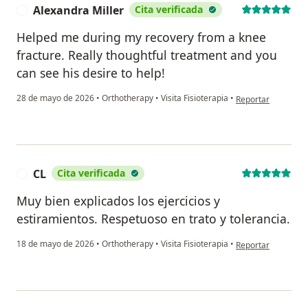
Alexandra Miller
Cita verificada
A
Helped me during my recovery from a knee
fracture. Really thoughtful treatment and you
can see his desire to help!
en opinión del usu
28 de mayo de 2026
•
Orthotherapy
•
Visita Fisioterapia
•
Reportar
CL
Cita verificada
C
Muy bien explicados los ejercicios y
estiramientos. Respetuoso en trato y tolerancia.
en opinión del usu
18 de mayo de 2026
•
Orthotherapy
•
Visita Fisioterapia
•
Reportar