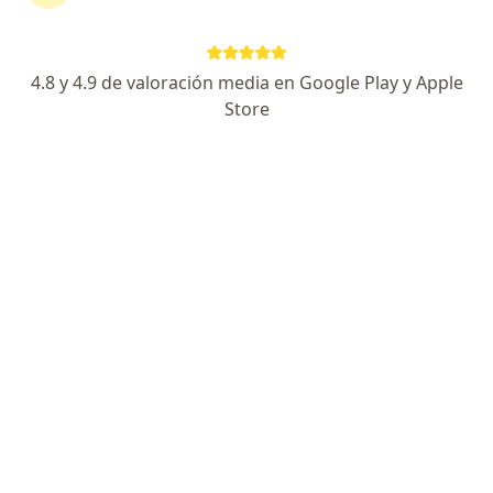
Augusto Rodin 244, Noche Buena, Benito Juarez, Benito Juárez
•
Mapa
Therakine
4.8 y 4.9 de valoración media en Google Play y Apple
Visita Fisioterapia
Precio sin especificar
Store
Este especialista no ofrece reserva de cita en línea en esta dirección.
Solicita una cita
Destacado
Pago en línea
Pagos a meses disponibles
Lic. Claudia Esquivel