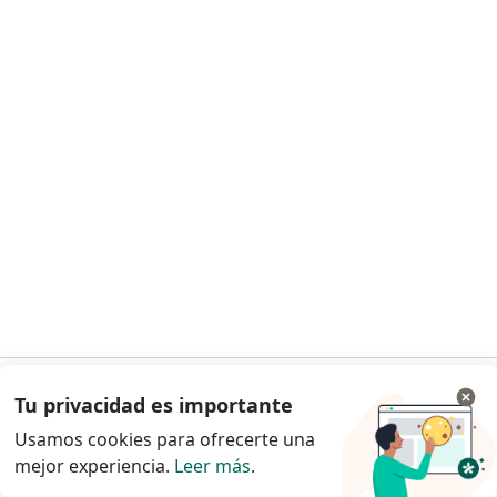
94 opiniones
Augusto Rodin 244, Noche Buena, Benito Juarez, Benito Juárez
•
Mapa
Therakine
Visita Fisioterapia
Precio sin especificar
Mostrar más servicios
Lic. Jorge Enrique
Lic. Aurora Gómez
Lic. Monserrat Gil
Pérez Guzmán
Valencia
Cabrera
Fisioterapeuta
Fisioterapeuta
Fisioterapeuta
Ningún profesional de este centro tiene citas disponibles
Mostrar perfil
Tu privacidad es importante
Ir a la app
Usamos cookies para ofrecerte una
mejor experiencia.
Leer más
.
Continuar en el navegador