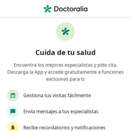
Men
Fisioterapeuta • Benito Juárez, Distrito Federal DF
Filtros
Seguro
Mapa
Fisioterapeutas en Benito Juárez
Cuida de tu salud
Encuentra los mejores especialistas y pide cita.
Descarga la App y accede gratuitamente a funciones
exclusivas para ti:
Gestiona tus visitas fácilmente
Destacado
Envía mensajes a tus especialistas
Lic. Aurora Gómez Valencia
·
Ver más
Fisioterapeuta
Recibe recordatorios y notificaciones
58 opiniones