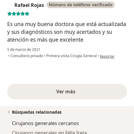
Rafael Rojas
Número de teléfono verificado
R
Es una muy buena doctora que está actualizada
y sus diagnósticos son muy acertados y su
atención es más que excelente
5 de marzo de 2021
en opinión del usuar
•
Consultorio privado
•
Primera visita Cirugía General
•
Reportar
Ver más
opiniones anteriores
Búsquedas relacionadas
Cirujanos generales cercanos
Cirujanos generales en Félix Ireta