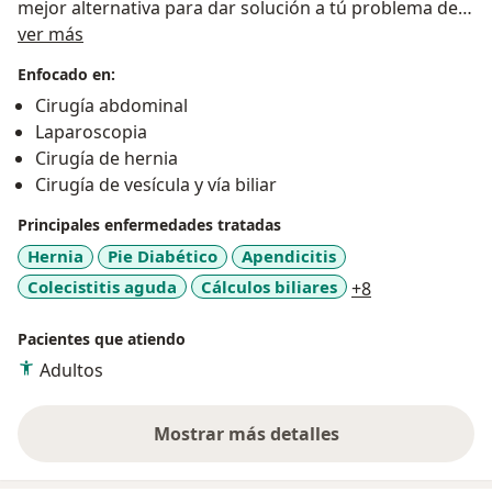
mejor alternativa para dar solución a tú problema de
Sobre mí
salud.
ver más
Enfocado en:
Cirugía abdominal
Laparoscopia
Cirugía de hernia
Cirugía de vesícula y vía biliar
Principales enfermedades tratadas
Hernia
Pie Diabético
Apendicitis
a11y_sr_more_
Colecistitis aguda
Cálculos biliares
+8
Pacientes que atiendo
Adultos
Mostrar más detalles
sobre la experiencia