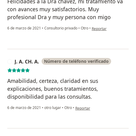
Felicidades a la Dra chavez, mi tratamiento va
con avances muy satisfactorios. Muy
profesional Dra y muy persona con migo
en opinión del usuario J J
6 de marzo de 2021
•
Consultorio privado
•
Otro
•
Reportar
J. A. CH. A.
Número de teléfono verificado
J
Amabilidad, certeza, claridad en sus
explicaciones, buenos tratamientos,
disponibilidad para las consultas.
en opinión del usuario J. A. CH. A.
6 de marzo de 2021
•
otro lugar
•
Otro
•
Reportar