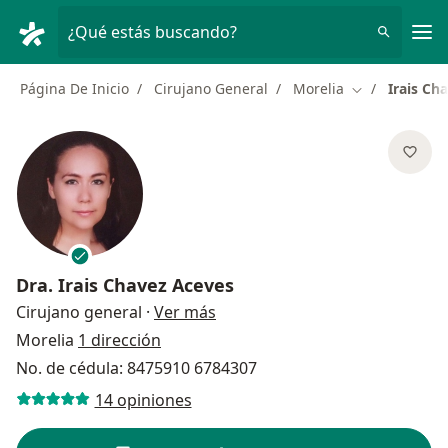
Men
¿Qué estás buscando?
Página De Inicio
Cirujano General
Morelia
Irais Ch
Cambiar de ci
Dra.
Irais Chavez Aceves
sobre las especializaciones
Cirujano general
·
Ver más
Morelia
1 dirección
No. de cédula: 8475910 6784307
14 opiniones