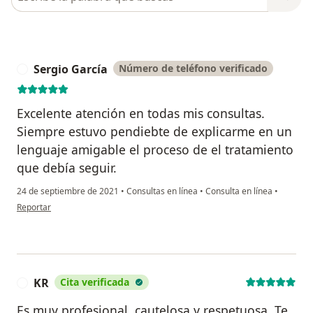
Sergio García
Número de teléfono verificado
S
Excelente atención en todas mis consultas.
Siempre estuvo pendiebte de explicarme en un
lenguaje amigable el proceso de el tratamiento
que debía seguir.
24 de septiembre de 2021
•
Consultas en línea
•
Consulta en línea
•
en opinión del usuario Sergio García
Reportar
KR
Cita verificada
K
Es muy profesional, cautelosa y respetuosa. Te