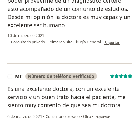
poder proveerme de un diagnóstico certero,
esto acompañado de un conjunto de estudios.
Desde mi opinión la doctora es muy capaz y un
excelente ser humano.
10 de marzo de 2021
en opinión del usua
•
Consultorio privado
•
Primera visita Cirugía General
•
Reportar
MC
Número de teléfono verificado
M
Es una excelente doctora, con un excelente
servicio y un buen trato hacia el paciente, me
siento muy contento de que sea mi doctora
en opinión del usuario MC
6 de marzo de 2021
•
Consultorio privado
•
Otro
•
Reportar