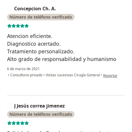
Concepcion Ch. A.
C
Número de teléfono verificado
Atencion eficiente.
Diagnostico acertado.
Tratamiento personalizado.
Alto grado de responsabilidad y humanismo
6 de marzo de 2021
en opinión del us
•
Consultorio privado
•
Visitas sucesivas Cirugía General
•
Reportar
J Jesús correa jimenez
J
Número de teléfono verificado