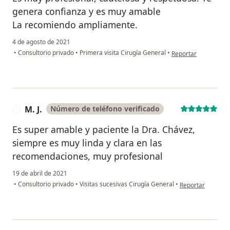
genera confianza y es muy amable
La recomiendo ampliamente.
4 de agosto de 2021
en opinión del usuar
•
Consultorio privado
•
Primera visita Cirugía General
•
Reportar
M. J.
Número de teléfono verificado
M
Es super amable y paciente la Dra. Chávez,
siempre es muy linda y clara en las
recomendaciones, muy profesional
19 de abril de 2021
en opinión del usu
•
Consultorio privado
•
Visitas sucesivas Cirugía General
•
Reportar