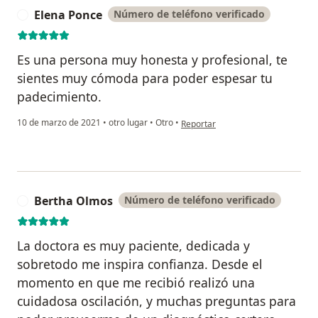
Elena Ponce
Número de teléfono verificado
E
Es una persona muy honesta y profesional, te
sientes muy cómoda para poder espesar tu
padecimiento.
en opinión del usuario Elena Ponce
10 de marzo de 2021
•
otro lugar
•
Otro
•
Reportar
Bertha Olmos
Número de teléfono verificado
B
La doctora es muy paciente, dedicada y
sobretodo me inspira confianza. Desde el
momento en que me recibió realizó una
cuidadosa oscilación, y muchas preguntas para