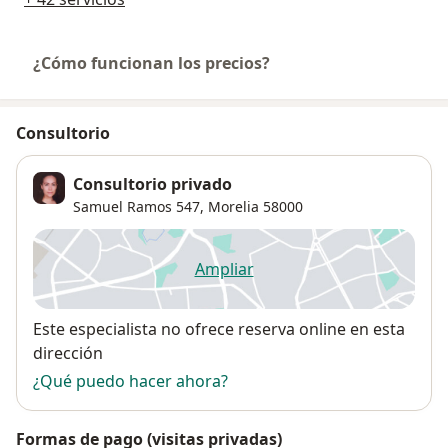
¿Cómo funcionan los precios?
Consultorio
Consultorio privado
Samuel Ramos 547,
Morelia
58000
Ampliar
se abre en una nueva pestañ
Disponibilidad
Este especialista no ofrece reserva online en esta
dirección
¿Qué puedo hacer ahora?
Formas de pago (visitas privadas)