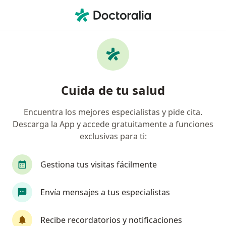
Men
Cirujano General • Morelia, Michoacán
Filtros
Seguro:
Seguros Banorte
Cirujanos generales recomendados de
Cuida de tu salud
Seguros Banorte en Morelia
Encuentra los mejores especialistas y pide cita.
Descarga la App y accede gratuitamente a funciones
exclusivas para ti:
Gestiona tus visitas fácilmente
Envía mensajes a tus especialistas
Destacado
Dr. Ramón Valencia
Recibe recordatorios y notificaciones
·
Ver más
Cirujano general