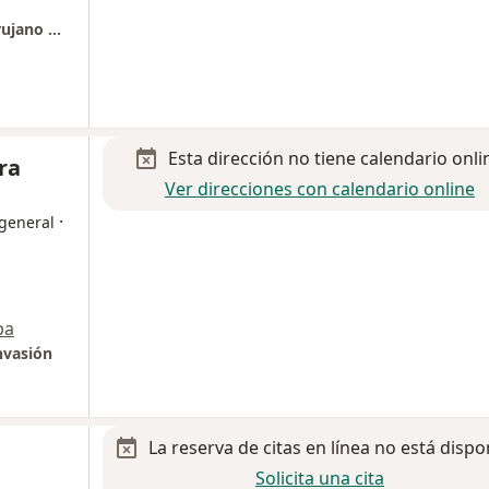
Hospital San Miguel - Dr Francisco Flores Cirujano General
Esta dirección no tiene calendario onli
ra
Ver direcciones con calendario online
·
 general
pa
nvasión
La reserva de citas en línea no está dispo
Solicita una cita