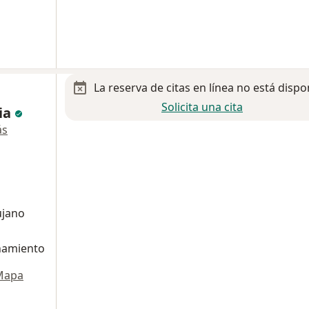
La reserva de citas en línea no está dispo
Solicita una cita
ia
ás
ujano
añamiento
Mapa