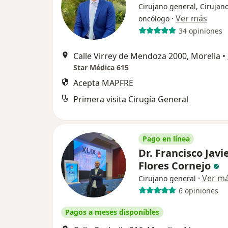
Cirujano general, Cirujan
·
Ver más
oncólogo
34 opiniones
Calle Virrey de Mendoza 2000, Morelia
•
Star Médica 615
Acepta MAPFRE
Primera visita Cirugía General
Pago en línea
Dr. Francisco Javi
Flores Cornejo
·
Ver m
Cirujano general
6 opiniones
Pagos a meses disponibles