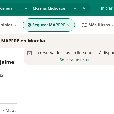
dad, enfermedad o nombre
p. ej. Guadalajara
Iniciar
nibles
Seguro:
MAPFRE
Más filtros
e MAPFRE en Morelia
La reserva de citas en línea no está dispo
Solicita una cita
 Jaime
ás
sarrollo Montaña Monarca, Morelia
•
Mapa