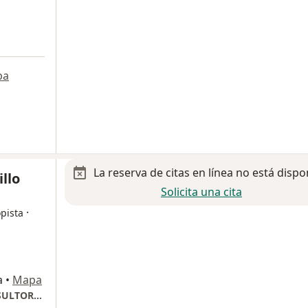
pa
La reserva de citas en línea no está dispo
llo
Solicita una cita
·
pista
a
•
Mapa
HOSPITAL VICTORIA MEDICAL CENTER CONSULTORIO 916-C