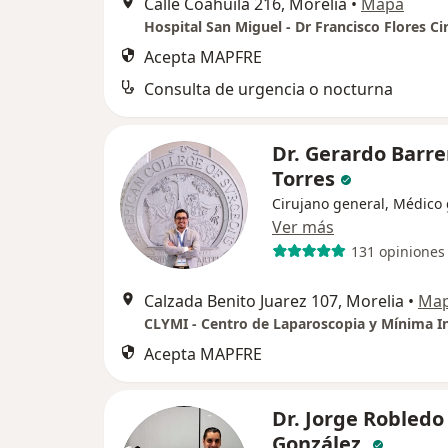
Calle Coahuila 216, Morelia
•
Mapa
Acepta MAPFRE
Consulta de urgencia o nocturna
Dr. Gerardo Barre
Torres
Cirujano general, Médico
Ver más
131 opiniones
Calzada Benito Juarez 107, Morelia
•
Ma
CLYMI - Centro de Laparoscopia y Mínima I
Acepta MAPFRE
Dr. Jorge Robledo
González.