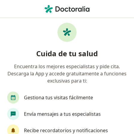
Men
Cirujano General • León, Guanajuato
Filtros
Seguro:
Seguros Banorte
Cirujanos generales recomendados de
Cuida de tu salud
Seguros Banorte en León
Encuentra los mejores especialistas y pide cita.
Descarga la App y accede gratuitamente a funciones
exclusivas para ti:
Gestiona tus visitas fácilmente
Envía mensajes a tus especialistas
Destacado
Pago en línea
Pagos a meses disponibles
Recibe recordatorios y notificaciones
Dr. José Juan Torres Hernández