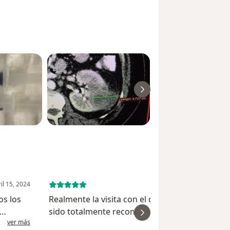
il 15, 2024
March 25, 
os los
Realmente la visita con el doctor Heriberto ha
sido totalmente reconfortante, atendió y resol
ver más
ver
, o
cada una de mis dudas tomándose el tiempo