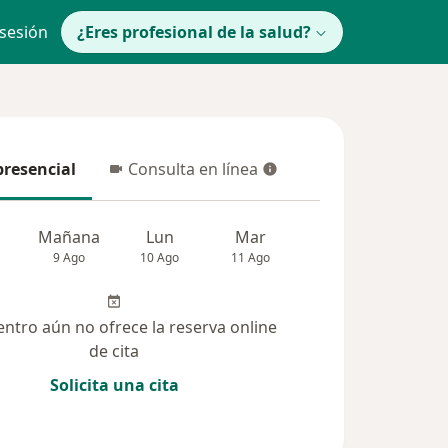
 sesión
¿Eres profesional de la salud?
presencial
Consulta en línea
resencial
Consulta en línea
Mañana
Lun
Mar
Mié
Jue
9 Ago
10 Ago
11 Ago
12 Ago
13 Ag
entro aún no ofrece la reserva online
de cita
Solicita una cita