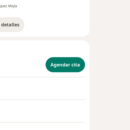
necesario y conciso, como persona puedo
zquez Mejía
afirmar que es un gra...
detalles
bre la experiencia
Agendar cita