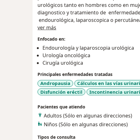
urológicos tanto en hombres como en muj
diagnostico y tratamiento de enfermedade
endourológica, laparoscopica o percutáne
Sobre mí
ver más
Cuando nos visite en el consultorio que tengo en Toluca y
Enfocado en:
México, se realizara una historia clínica d
Endourología y laparoscopia urológica
exahustiva con el fin de llegar al diagnost
Urología oncológica
Cirugía urológica
La atención médica que ofrezco es con cal
humanismo.
Principales enfermedades tratadas
Andropausia
Cálculos en las vías urinar
Vicente Guerrero 209, Torre 2 Sanatorio Fl
Disfunción eréctil
Incontinencia urinar
Morelos Toluca México. CP 50120.
Pacientes que atiendo
Adultos (Sólo en algunas direcciones)
Niños (Sólo en algunas direcciones)
Tipos de consulta