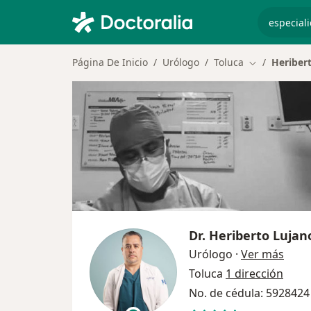
especiali
Página De Inicio
Urólogo
Toluca
Heriber
Cambiar de c
Dr.
Heriberto Lujan
sobre
Urólogo
·
Ver más
Toluca
1 dirección
No. de cédula: 5928424