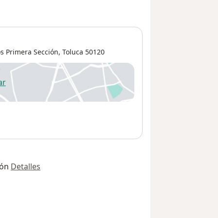
s Primera Sección
,
Toluca
50120
ar
 abre en una nueva pestaña
ión
Detalles