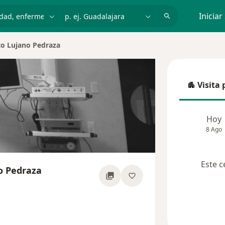
dad, enfermedad o nombre
p. ej. Guadalajara
Iniciar
to Lujano Pedraza
iudad
Visita 
Visita p
Hoy
8 Ago
Este c
o Pedraza
 las especializaciones